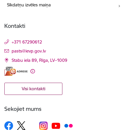
Sīkdatņu izvēles maiņa
Kontakti
+371 67290612
E-pasts:
pasts@ievp.gov.lv
Stabu iela 89, Rīga, LV–1009
Visi kontakti
Sekojiet mums