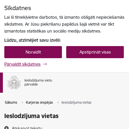
Pāriet uz lapas saturu
Sīkdatnes
Spied
lai meklētu
Enter
Lai šī tīmekļvietne darbotos, tā izmanto obligāti nepieciešamās
sīkdatnes. Ar Jūsu piekrišanu papildus šajā vietnē var tikt
izmantotas statistikas un sociālo mediju sīkdatnes.
Lūdzu, atzīmējiet savu izvēli:
Noraidīt
Apstiprināt visas
Pārvaldīt sīkdatnes
Sākums
Karjeras iespējas
Ieslodzījuma vietas
Ieslodzījuma vietas
Atskaņot tekstu