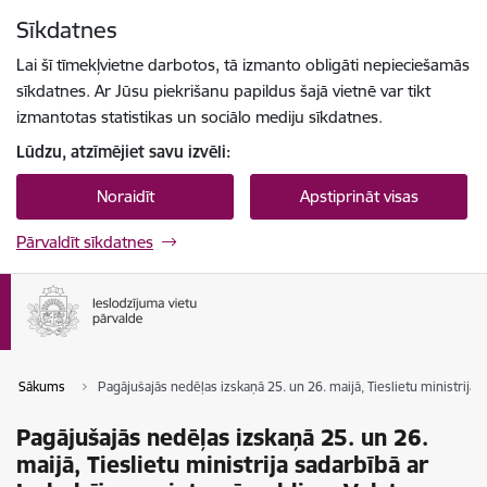
Pāriet uz lapas saturu
Sīkdatnes
Spied
lai meklētu
Enter
Lai šī tīmekļvietne darbotos, tā izmanto obligāti nepieciešamās
sīkdatnes. Ar Jūsu piekrišanu papildus šajā vietnē var tikt
izmantotas statistikas un sociālo mediju sīkdatnes.
Lūdzu, atzīmējiet savu izvēli:
Noraidīt
Apstiprināt visas
Pārvaldīt sīkdatnes
Sākums
Pagājušajās nedēļas izskaņā 25. un 26. maijā, Tieslietu ministrij
Pagājušajās nedēļas izskaņā 25. un 26.
maijā, Tieslietu ministrija sadarbībā ar