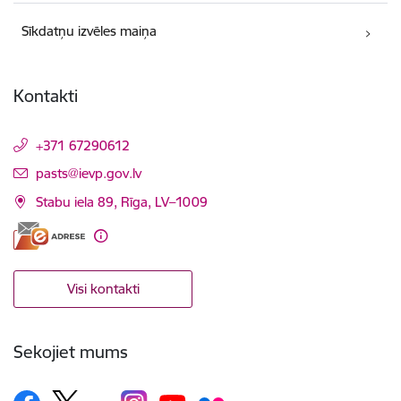
Sīkdatņu izvēles maiņa
Kontakti
+371 67290612
E-pasts:
pasts@ievp.gov.lv
Stabu iela 89, Rīga, LV–1009
Visi kontakti
Sekojiet mums