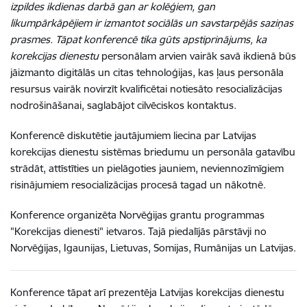
izpildes ikdienas darbā gan ar kolēģiem, gan
likumpārkāpējiem ir izmantot sociālās un savstarpējās saziņas
prasmes. Tāpat konferencē tika gūts apstiprinājums, ka
korekcijas dienestu
personālam arvien vairāk savā ikdienā būs
jāizmanto digitālās un citas tehnoloģijas, kas ļaus personāla
resursus vairāk novirzīt kvalificētai notiesāto resocializācijas
nodrošināšanai, saglabājot cilvēciskos kontaktus.
Konferencē diskutētie
jautājumiem liecina par Latvijas
korekcijas dienestu sistēmas briedumu un personāla gatavību
strādāt, attīstīties un pielāgoties jauniem, neviennozīmīgiem
risinājumiem resocializācijas procesā tagad un nākotnē.
Konference organizēta Norvēģijas grantu programmas
"Korekcijas dienesti" ietvaros.
Tajā piedalījās pārstāvji no
Norvēģijas, Igaunijas, Lietuvas, Somijas, Rumānijas un Latvijas.
Konference tāpat arī prezentēja Latvijas korekcijas dienestu