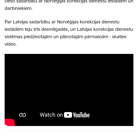
ciešo sadarbību ar Norvēģijas korekcijas dienestu iestādēm un
darbiniekiem.
Par Latvijas sadarbību ar Norvēģijas korekcijas dienestu
iestādēm teju trīs desmitgadēs, un Latvijas korekcijas dienestu
sistēmas piedzīvotajām un plānotajām pārmaiņām - skaties
video.