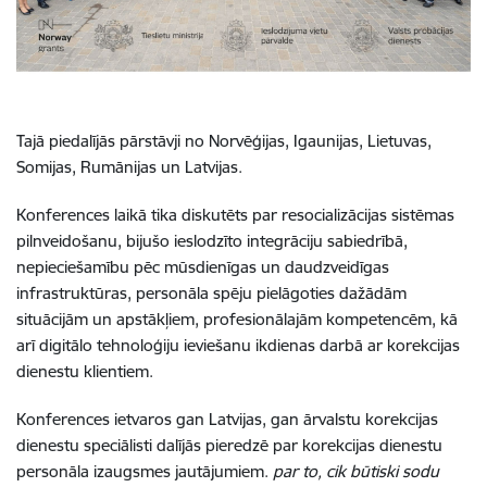
Tajā piedalījās pārstāvji no Norvēģijas, Igaunijas, Lietuvas,
Somijas, Rumānijas un Latvijas.
Konferences laikā tika diskutēts par resocializācijas sistēmas
pilnveidošanu, bijušo ieslodzīto integrāciju sabiedrībā,
nepieciešamību pēc mūsdienīgas un daudzveidīgas
infrastruktūras, personāla spēju pielāgoties dažādām
situācijām un apstākļiem, profesionālajām kompetencēm, kā
arī digitālo tehnoloģiju ieviešanu ikdienas darbā ar korekcijas
dienestu klientiem.
Konferences ietvaros gan Latvijas, gan ārvalstu korekcijas
dienestu speciālisti dalījās pieredzē par korekcijas dienestu
personāla izaugsmes jautājumiem.
par to, cik būtiski sodu