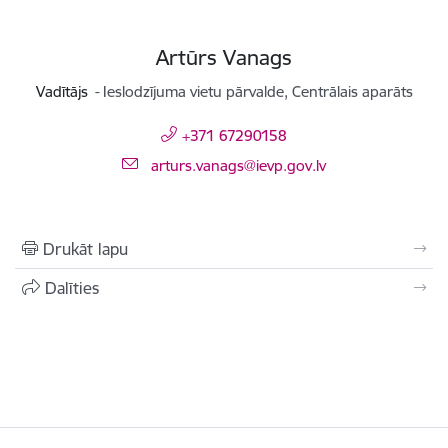
Artūrs Vanags
Vadītājs
Ieslodzījuma vietu pārvalde, Centrālais aparāts
+371 67290158
E-pasts:
arturs.vanags@ievp.gov.lv
Drukāt lapu
Dalīties