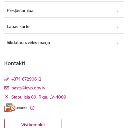
Piekļūstamība
Lapas karte
Sīkdatņu izvēles maiņa
Kontakti
+371 67290612
E-pasts:
pasts@ievp.gov.lv
Stabu iela 89, Rīga, LV–1009
Visi kontakti