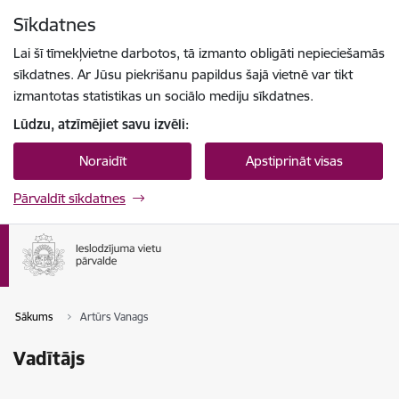
Pāriet uz lapas saturu
Sīkdatnes
Spied
lai meklētu
Enter
Lai šī tīmekļvietne darbotos, tā izmanto obligāti nepieciešamās
sīkdatnes. Ar Jūsu piekrišanu papildus šajā vietnē var tikt
izmantotas statistikas un sociālo mediju sīkdatnes.
Lūdzu, atzīmējiet savu izvēli:
Noraidīt
Apstiprināt visas
Pārvaldīt sīkdatnes
Sākums
Artūrs Vanags
Vadītājs