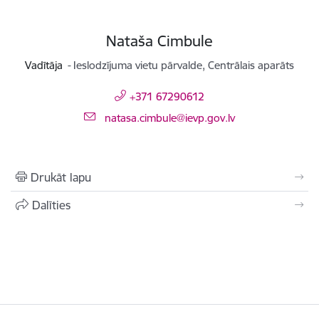
Nataša Cimbule
Vadītāja
Ieslodzījuma vietu pārvalde, Centrālais aparāts
+371 67290612
E-pasts:
natasa.cimbule@ievp.gov.lv
Drukāt lapu
Dalīties