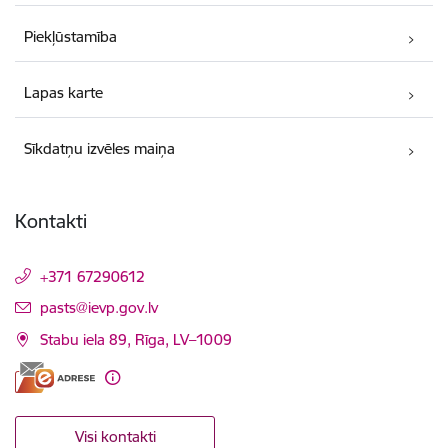
Piekļūstamība
Lapas karte
Sīkdatņu izvēles maiņa
Kontakti
+371 67290612
E-pasts:
pasts@ievp.gov.lv
Stabu iela 89, Rīga, LV–1009
Visi kontakti