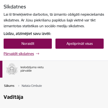
Pāriet uz lapas saturu
Sīkdatnes
Spied
lai meklētu
Enter
Lai šī tīmekļvietne darbotos, tā izmanto obligāti nepieciešamās
sīkdatnes. Ar Jūsu piekrišanu papildus šajā vietnē var tikt
izmantotas statistikas un sociālo mediju sīkdatnes.
Lūdzu, atzīmējiet savu izvēli:
Noraidīt
Apstiprināt visas
Pārvaldīt sīkdatnes
Sākums
Nataša Cimbule
Vadītāja