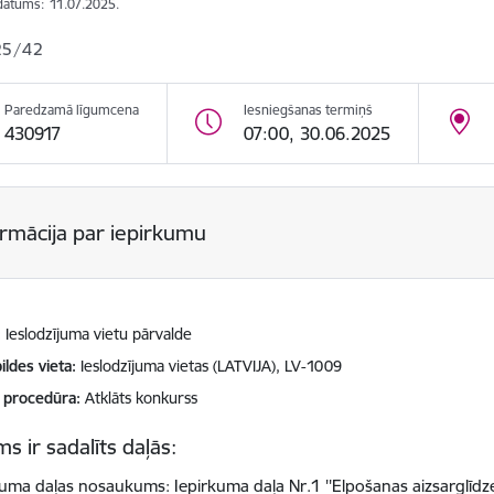
datums:
11.07.2025.
25/42
Paredzamā līgumcena
Iesniegšanas termiņš
430917
07:00, 30.06.2025
ormācija par iepirkumu
Ieslodzījuma vietu pārvalde
ildes vieta
Ieslodzījuma vietas (LATVIJA), LV-1009
 procedūra
Atklāts konkurss
s ir sadalīts daļās:
kuma daļas nosaukums: Iepirkuma daļa Nr.1 ''Elpošanas aizsarglīdzek