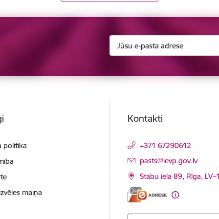
i
Kontakti
 politika
+371 67290612
E-pasts:
pasts@ievp.gov.lv
mība
Stabu iela 89, Rīga, LV
te
izvēles maiņa