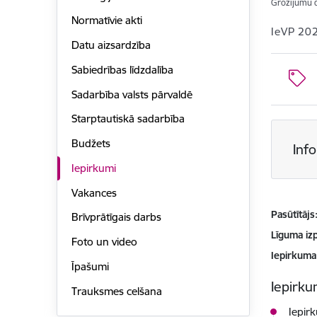
Grozījumu 
Normatīvie akti
IeVP 20
Datu aizsardzība
Sabiedrības līdzdalība
Sadarbība valsts pārvaldē
Starptautiskā sadarbība
Budžets
Inf
Iepirkumi
Vakances
Pasūtītājs
Brīvprātīgais darbs
Līguma izp
Foto un video
Iepirkuma
Īpašumi
Iepirkum
Trauksmes celšana
Iepir