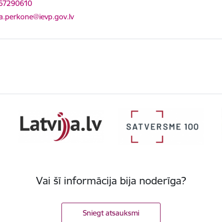
 67290610
ts:
ta.perkone@ievp.gov.lv
Vai šī informācija bija noderīga?
Sniegt atsauksmi