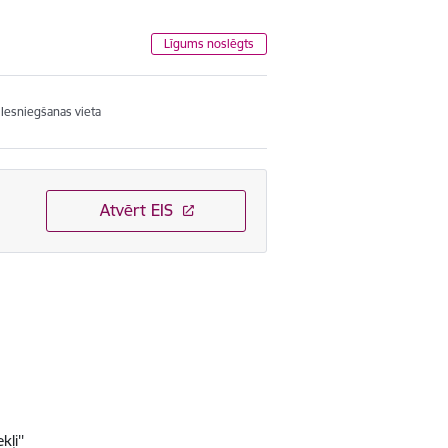
Līgums noslēgts
Iesniegšanas vieta
Atvērt EIS
ļi''