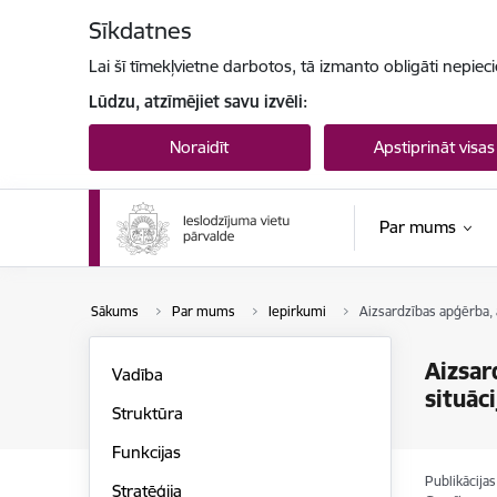
Pāriet uz lapas saturu
Sīkdatnes
Lai šī tīmekļvietne darbotos, tā izmanto obligāti nepiec
Lūdzu, atzīmējiet savu izvēli:
Noraidīt
Apstiprināt visas
Par mums
Sākums
Par mums
Iepirkumi
Aizsardzības apģērba, 
Aizsar
Vadība
situāc
Struktūra
Funkcijas
Publikācija
Stratēģija