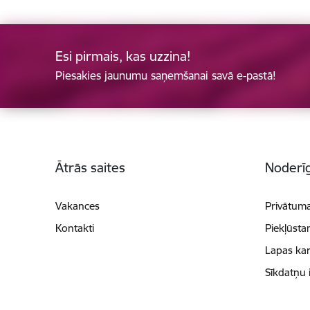
Esi pirmais, kas uzzina!
Piesakies jaunumu saņemšanai savā e-pastā!
Kājene
Ātrās saites
Noderīg
Vakances
Privātuma
Kontakti
Piekļūsta
Lapas kar
Sīkdatņu 