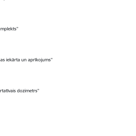
mplekts''
s iekārta un aprīkojums''
atīvais dozimetrs''