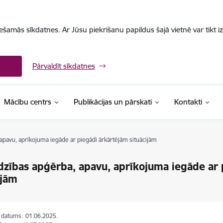
iešamās sīkdatnes. Ar Jūsu piekrišanu papildus šajā vietnē var tikt i
Pārvaldīt sīkdatnes
Mācību centrs
Publikācijas un pārskati
Kontakti
apavu, aprīkojuma iegāde ar piegādi ārkārtējām situācijām
dzības apģērba, apavu, aprīkojuma iegāde ar
ijām
s datums:
01.06.2025.