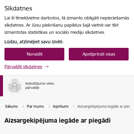
Pāriet uz lapas saturu
Sīkdatnes
Spied
lai meklētu
Enter
Lai šī tīmekļvietne darbotos, tā izmanto obligāti nepieciešamās
sīkdatnes. Ar Jūsu piekrišanu papildus šajā vietnē var tikt
izmantotas statistikas un sociālo mediju sīkdatnes.
Lūdzu, atzīmējiet savu izvēli:
Noraidīt
Apstiprināt visas
Pārvaldīt sīkdatnes
Sākums
Par mums
Iepirkumi
Aizsargekipējuma iegāde ar piegā
Aizsargekipējuma iegāde ar piegādi