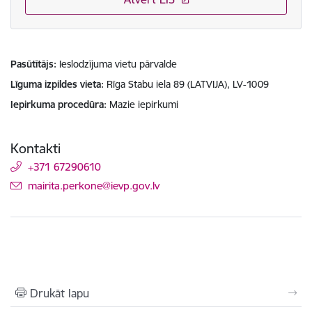
Pasūtītājs
Ieslodzījuma vietu pārvalde
Līguma izpildes vieta
Rīga Stabu iela 89 (LATVIJA), LV-1009
Iepirkuma procedūra
Mazie iepirkumi
Kontakti
+371 67290610
E-pasts:
mairita.perkone@ievp.gov.lv
Drukāt lapu