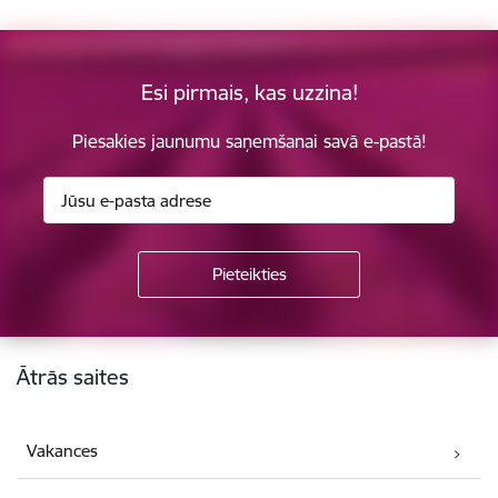
Esi pirmais, kas uzzina!
Piesakies jaunumu saņemšanai savā e-pastā!
Kājene
Ātrās saites
Vakances