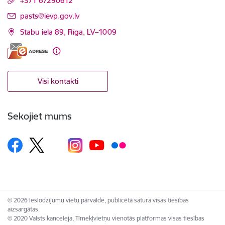
+371 67290612
E-pasts:
pasts@ievp.gov.lv
Stabu iela 89, Rīga, LV–1009
Visi kontakti
Sekojiet mums
© 2026 Ieslodzījumu vietu pārvalde, publicētā satura visas tiesības
aizsargātas.
© 2020 Valsts kanceleja, Tīmekļvietņu vienotās platformas visas tiesības