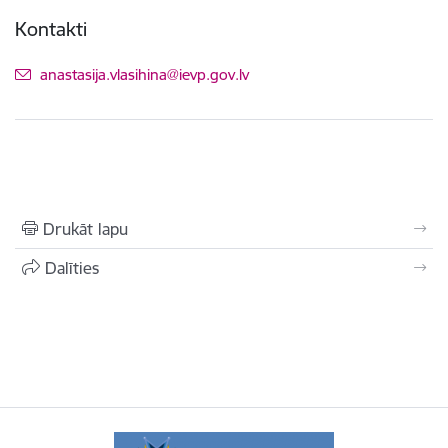
Kontakti
E-pasts:
anastasija.vlasihina@ievp.gov.lv
Drukāt lapu
Dalīties