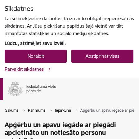
Pāriet uz lapas saturu
Sīkdatnes
Spied
lai meklētu
Enter
Lai šī tīmekļvietne darbotos, tā izmanto obligāti nepieciešamās
sīkdatnes. Ar Jūsu piekrišanu papildus šajā vietnē var tikt
izmantotas statistikas un sociālo mediju sīkdatnes.
Lūdzu, atzīmējiet savu izvēli:
Noraidīt
Apstiprināt visas
Pārvaldīt sīkdatnes
Sākums
Par mums
Iepirkumi
Apģērbu un apavu iegāde ar piegād
Apģērbu un apavu iegāde ar piegādi
apcietināto un notiesāto personu