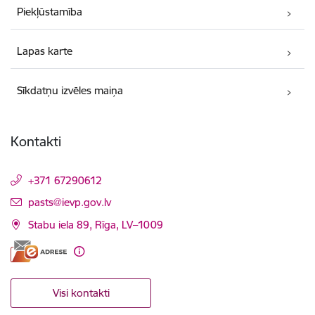
Piekļūstamība
Lapas karte
Sīkdatņu izvēles maiņa
Kontakti
+371 67290612
E-pasts:
pasts@ievp.gov.lv
Stabu iela 89, Rīga, LV–1009
Visi kontakti