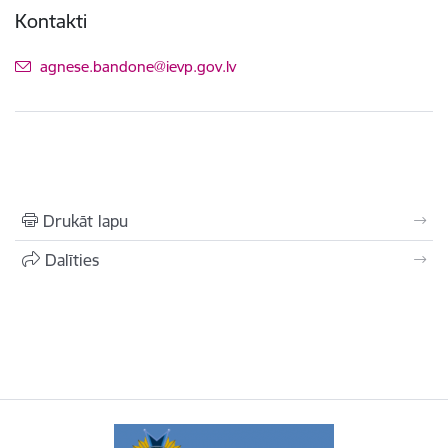
Kontakti
E-pasts:
agnese.bandone@ievp.gov.lv
Drukāt lapu
Dalīties