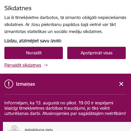
Pāriet uz lapas saturu
Sīkdatnes
Spied
lai meklētu
Enter
Lai šī tīmekļvietne darbotos, tā izmanto obligāti nepieciešamās
sīkdatnes. Ar Jūsu piekrišanu papildus šajā vietnē var tikt
izmantotas statistikas un sociālo mediju sīkdatnes.
Lūdzu, atzīmējiet savu izvēli:
Noraidīt
Apstiprināt visas
Pārvaldīt sīkdatnes
Izmaiņas
Informējam, ka 13. augustā no plkst. 19.00 ir iespējami
īslaicīgi tīmekļvietnes darbības traucējumi, jo tiks veikti
uzturēšanas darbi. Atvainojamies par sagādātajām neērtībām!