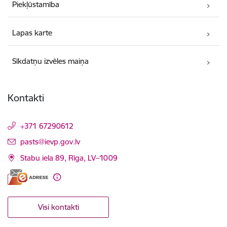
Piekļūstamība
Lapas karte
Sīkdatņu izvēles maiņa
Kontakti
+371 67290612
E-pasts:
pasts@ievp.gov.lv
Stabu iela 89, Rīga, LV–1009
Visi kontakti