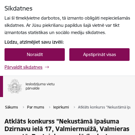
Pāriet uz lapas saturu
Sīkdatnes
Spied
lai meklētu
Enter
Lai šī tīmekļvietne darbotos, tā izmanto obligāti nepieciešamās
sīkdatnes. Ar Jūsu piekrišanu papildus šajā vietnē var tikt
izmantotas statistikas un sociālo mediju sīkdatnes.
Lūdzu, atzīmējiet savu izvēli:
Noraidīt
Apstiprināt visas
Pārvaldīt sīkdatnes
Sākums
Par mums
Iepirkumi
Atklāts konkurss "Nekustāmā īpaš
Atklāts konkurss "Nekustāmā īpašuma
Dzirnavu ielā 17, Valmiermuižā, Valmieras