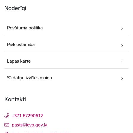
Noderīgi
Privātuma politika
Piekļūstamība
Lapas karte
Sīkdatņu izvēles maiņa
Kontakti
+371 67290612
E-pasts:
pasts@ievp.gov.lv