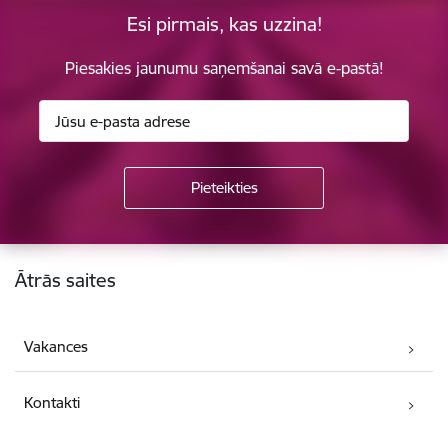
Esi pirmais, kas uzzina!
Piesakies jaunumu saņemšanai savā e-pastā!
Kājene
Ātrās saites
Vakances
Kontakti