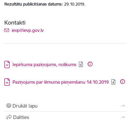
Rezultātu publicēšanas datums
29.10.2019.
Kontakti
E-pasts:
ievp@ievp.gov.lv
Lejupielādēt:
Iepirkuma paziņojums, nolikums
Lejupielādēt:
Paziņojums par lēmuma pieņemšanu 14.10.2019
Drukāt lapu
Dalīties