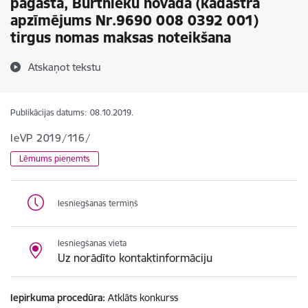
pagastā, Burtnieku novadā (kadastra
apzīmējums Nr.9690 008 0392 001)
tirgus nomas maksas noteikšana
Atskaņot tekstu
Publikācijas datums:
08.10.2019.
IeVP 2019/116/
Lēmums pieņemts
Iesniegšanas termiņš
Iesniegšanas vieta
Uz norādīto kontaktinformāciju
Iepirkuma procedūra
Atklāts konkurss