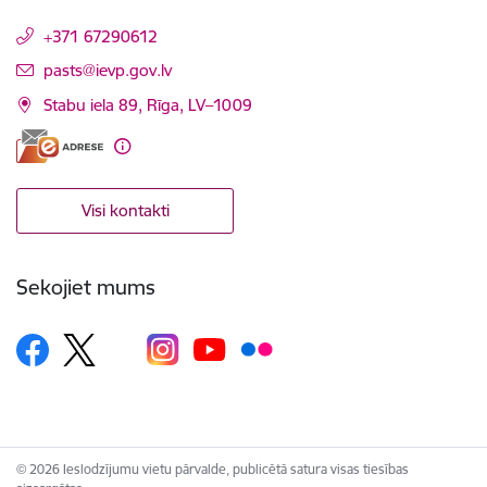
+371 67290612
E-pasts:
pasts@ievp.gov.lv
Stabu iela 89, Rīga, LV–1009
Visi kontakti
Sekojiet mums
© 2026 Ieslodzījumu vietu pārvalde, publicētā satura visas tiesības