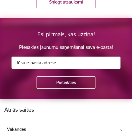
Sniegt atsauksmi
Esi pirmais, kas uzzina!
Piesakies jaunumu saņemšanai savā e-pastā!
Kājene
Ātrās saites
Vakances