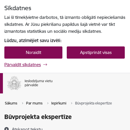
Pāriet uz lapas saturu
Sīkdatnes
Spied
lai meklētu
Enter
Lai šī tīmekļvietne darbotos, tā izmanto obligāti nepieciešamās
sīkdatnes. Ar Jūsu piekrišanu papildus šajā vietnē var tikt
izmantotas statistikas un sociālo mediju sīkdatnes.
Lūdzu, atzīmējiet savu izvēli:
Noraidīt
Apstiprināt visas
Pārvaldīt sīkdatnes
Sākums
Par mums
Iepirkumi
Būvprojekta ekspertīze
Būvprojekta ekspertīze
Atskaņot tekstu