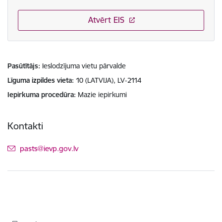
Atvērt EIS
Pasūtītājs
Ieslodzījuma vietu pārvalde
Līguma izpildes vieta
10 (LATVIJA), LV-2114
Iepirkuma procedūra
Mazie iepirkumi
Kontakti
E-pasts:
pasts@ievp.gov.lv