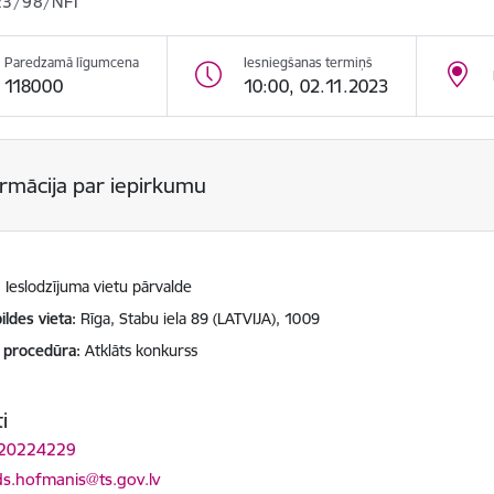
23/98/NFI
Paredzamā līgumcena
Iesniegšanas termiņš
118000
10:00, 02.11.2023
ormācija par iepirkumu
Ieslodzījuma vietu pārvalde
ildes vieta
Rīga, Stabu iela 89 (LATVIJA), 1009
 procedūra
Atklāts konkurss
i
 20224229
ts:
ds.hofmanis@ts.gov.lv