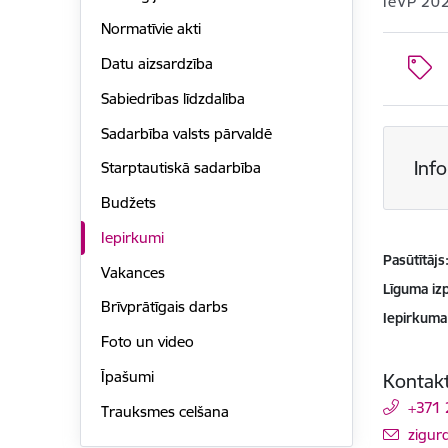
IeVP 20
Normatīvie akti
Datu aizsardzība
Sabiedrības līdzdalība
Sadarbība valsts pārvaldē
Inf
Starptautiskā sadarbība
Budžets
Iepirkumi
Pasūtītājs
Vakances
Līguma izp
Brīvprātīgais darbs
Iepirkuma
Foto un video
Īpašumi
Kontakt
+371
Trauksmes celšana
E-pas
zigur