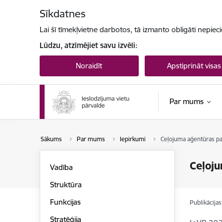
Pāriet uz lapas saturu
Sīkdatnes
Lai šī tīmekļvietne darbotos, tā izmanto obligāti nepiec
Lūdzu, atzīmējiet savu izvēli:
Noraidīt
Apstiprināt visas
Par mums
Sākums
Par mums
Iepirkumi
Ceļojuma aģentūras p
Ceļoju
Vadība
Struktūra
Funkcijas
Publikācija
Stratēģija