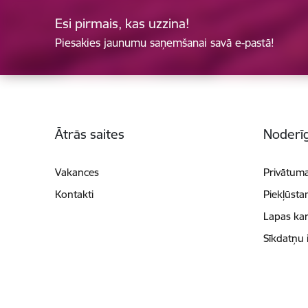
Esi pirmais, kas uzzina!
Piesakies jaunumu saņemšanai savā e-pastā!
Kājene
Ātrās saites
Noderīg
Vakances
Privātuma
Kontakti
Piekļūsta
Lapas kar
Sīkdatņu 