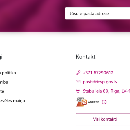
i
Kontakti
 politika
+371 67290612
E-pasts:
pasts@ievp.gov.lv
mība
Stabu iela 89, Rīga, LV
te
izvēles maiņa
Visi kontakti