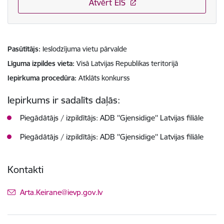
Atvērt EIS
Pasūtītājs
Ieslodzījuma vietu pārvalde
Līguma izpildes vieta
Visā Latvijas Republikas teritorijā
Iepirkuma procedūra
Atklāts konkurss
Iepirkums ir sadalīts daļās:
Piegādātājs / izpildītājs: ADB ''Gjensidige'' Latvijas filiāle
Piegādātājs / izpildītājs: ADB ''Gjensidige'' Latvijas filiāle
Kontakti
E-pasts:
Arta.Keirane@ievp.gov.lv