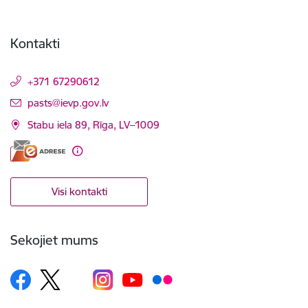
Kontakti
+371 67290612
E-pasts:
pasts@ievp.gov.lv
Stabu iela 89, Rīga, LV–1009
Visi kontakti
Sekojiet mums