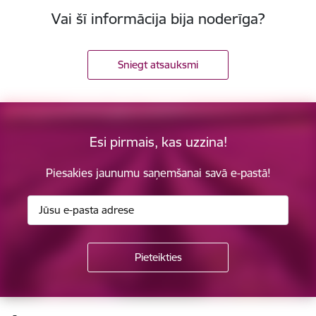
Vai šī informācija bija noderīga?
Sniegt atsauksmi
Esi pirmais, kas uzzina!
Piesakies jaunumu saņemšanai savā e-pastā!
Kājene