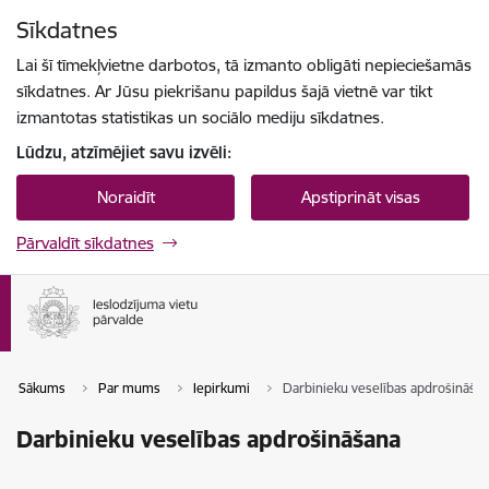
Pāriet uz lapas saturu
Sīkdatnes
Spied
lai meklētu
Enter
Lai šī tīmekļvietne darbotos, tā izmanto obligāti nepieciešamās
sīkdatnes. Ar Jūsu piekrišanu papildus šajā vietnē var tikt
izmantotas statistikas un sociālo mediju sīkdatnes.
Lūdzu, atzīmējiet savu izvēli:
Noraidīt
Apstiprināt visas
Pārvaldīt sīkdatnes
Sākums
Par mums
Iepirkumi
Darbinieku veselības apdrošināša
Darbinieku veselības apdrošināšana