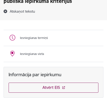
publiskā iepirkuma kritērijus
Atskaņot tekstu
Iesniegšanas termiņš
Iesniegšanas vieta
Informācija par iepirkumu
Atvērt EIS