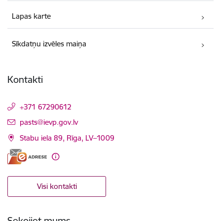
Lapas karte
Sīkdatņu izvēles maiņa
Kontakti
+371 67290612
E-pasts:
pasts@ievp.gov.lv
Stabu iela 89, Rīga, LV–1009
Visi kontakti
Sekojiet mums