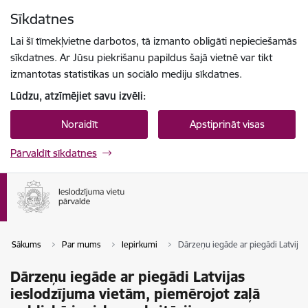
Pāriet uz lapas saturu
Sīkdatnes
Spied
lai meklētu
Enter
Lai šī tīmekļvietne darbotos, tā izmanto obligāti nepieciešamās
sīkdatnes. Ar Jūsu piekrišanu papildus šajā vietnē var tikt
izmantotas statistikas un sociālo mediju sīkdatnes.
Lūdzu, atzīmējiet savu izvēli:
Noraidīt
Apstiprināt visas
Pārvaldīt sīkdatnes
Sākums
Par mums
Iepirkumi
Dārzeņu iegāde ar piegādi Latvijas
Dārzeņu iegāde ar piegādi Latvijas
ieslodzījuma vietām, piemērojot zaļā