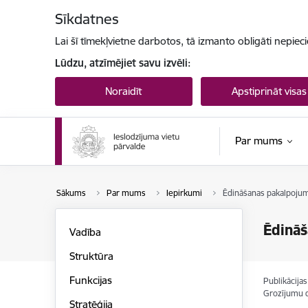
Pāriet uz lapas saturu
Sīkdatnes
Lai šī tīmekļvietne darbotos, tā izmanto obligāti nepiec
Lūdzu, atzīmējiet savu izvēli:
Noraidīt
Apstiprināt visas
Par mums
Sākums
Par mums
Iepirkumi
Ēdināšanas pakalpojum
Ēdināš
Vadība
Struktūra
Funkcijas
Publikācija
Grozījumu 
Stratēģija