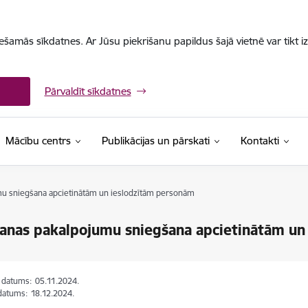
iešamās sīkdatnes. Ar Jūsu piekrišanu papildus šajā vietnē var tikt i
Pārvaldīt sīkdatnes
Mācību centrs
Publikācijas un pārskati
Kontakti
u sniegšana apcietinātām un ieslodzītām personām
anas pakalpojumu sniegšana apcietinātām un
s datums:
05.11.2024.
datums:
18.12.2024.