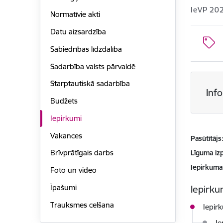
IeVP 20
Normatīvie akti
Datu aizsardzība
Sabiedrības līdzdalība
Sadarbība valsts pārvaldē
Starptautiskā sadarbība
Inf
Budžets
Iepirkumi
Vakances
Pasūtītājs
Brīvprātīgais darbs
Līguma izp
Iepirkuma
Foto un video
Īpašumi
Iepirkum
Trauksmes celšana
Iepir
Ie