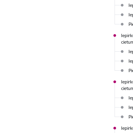
Ie
Ie
Pi
Iepir
cietu
Ie
Ie
Pi
Iepir
cietu
Ie
Ie
Pi
Iepir