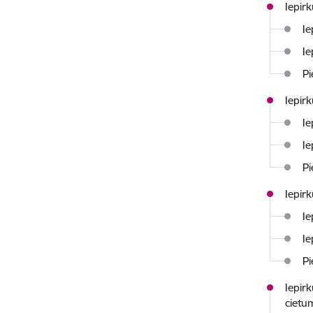
Iepir
Ie
Ie
Pi
Iepir
Ie
Ie
Pi
Iepir
Ie
Ie
Pi
Iepir
cietu