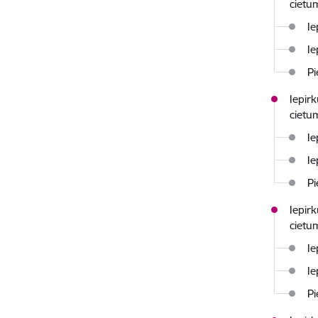
cietu
Ie
Ie
Pi
Iepir
cietu
Ie
Ie
Pi
Iepir
cietu
Ie
Ie
Pi