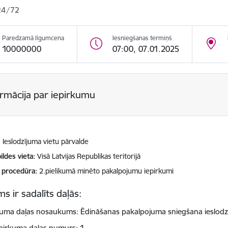
24/72
Paredzamā līgumcena
Iesniegšanas termiņš
10000000
07:00, 07.01.2025
ormācija par iepirkumu
Ieslodzījuma vietu pārvalde
ildes vieta
Visā Latvijas Republikas teritorijā
 procedūra
2.pielikumā minēto pakalpojumu iepirkumi
s ir sadalīts daļās:
kuma daļas nosaukums: Ēdināšanas pakalpojuma sniegšana ieslodzī
pirkuma daļas numurs: 1