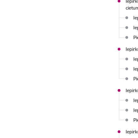
Iepir
cietu
Ie
Ie
Pi
Iepir
Ie
Ie
Pi
Iepir
Ie
Ie
Pi
Iepir