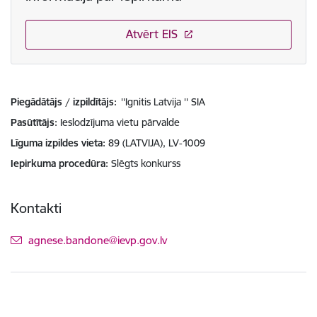
Atvērt EIS
Piegādātājs / izpildītājs:
''Ignitis Latvija '' SIA
Pasūtītājs
Ieslodzījuma vietu pārvalde
Līguma izpildes vieta
89 (LATVIJA), LV-1009
Iepirkuma procedūra
Slēgts konkurss
Kontakti
E-pasts:
agnese.bandone@ievp.gov.lv