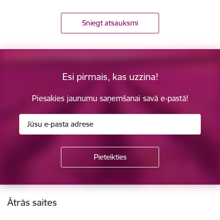
Sniegt atsauksmi
Esi pirmais, kas uzzina!
Piesakies jaunumu saņemšanai savā e-pastā!
Kājene
Ātrās saites