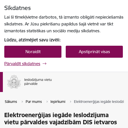
Pāriet uz lapas saturu
Sīkdatnes
Spied
lai meklētu
Enter
Lai šī tīmekļvietne darbotos, tā izmanto obligāti nepieciešamās
sīkdatnes. Ar Jūsu piekrišanu papildus šajā vietnē var tikt
izmantotas statistikas un sociālo mediju sīkdatnes.
Lūdzu, atzīmējiet savu izvēli:
Noraidīt
Apstiprināt visas
Pārvaldīt sīkdatnes
Sākums
Par mums
Iepirkumi
Elektroenerģijas iegāde Ieslodzīju
Elektroenerģijas iegāde Ieslodzījuma
vietu pārvaldes vajadzībām DIS ietvaros