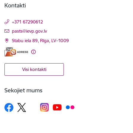
Kontakti
+371 67290612
E-pasts:
pasts@ievp.gov.lv
Stabu iela 89, Rīga, LV–1009
Visi kontakti
Sekojiet mums