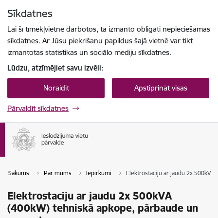
Pāriet uz lapas saturu
Sīkdatnes
Spied
lai meklētu
Enter
Lai šī tīmekļvietne darbotos, tā izmanto obligāti nepieciešamās
sīkdatnes. Ar Jūsu piekrišanu papildus šajā vietnē var tikt
izmantotas statistikas un sociālo mediju sīkdatnes.
Lūdzu, atzīmējiet savu izvēli:
Noraidīt
Apstiprināt visas
Pārvaldīt sīkdatnes
Sākums
Par mums
Iepirkumi
Elektrostaciju ar jaudu 2x 500kV
Elektrostaciju ar jaudu 2x 500kVA
(400kW) tehniskā apkope, pārbaude un