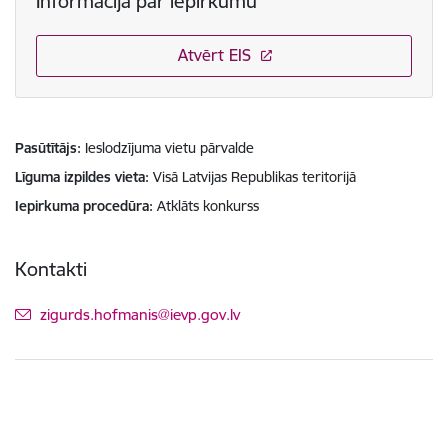
Informācija par iepirkumu
Atvērt EIS
Pasūtītājs
Ieslodzījuma vietu pārvalde
Līguma izpildes vieta
Visā Latvijas Republikas teritorijā
Iepirkuma procedūra
Atklāts konkurss
Kontakti
E-pasts:
zigurds.hofmanis@ievp.gov.lv