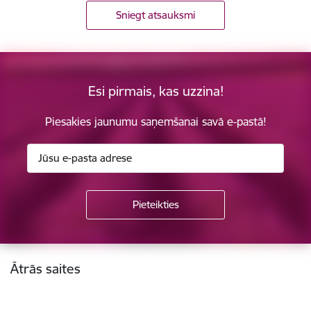
Sniegt atsauksmi
Esi pirmais, kas uzzina!
Piesakies jaunumu saņemšanai savā e-pastā!
Kājene
Ātrās saites