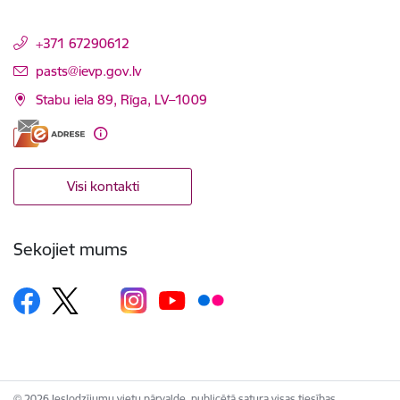
+371 67290612
E-pasts:
pasts@ievp.gov.lv
Stabu iela 89, Rīga, LV–1009
Visi kontakti
Sekojiet mums
© 2026 Ieslodzījumu vietu pārvalde, publicētā satura visas tiesības