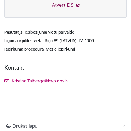
Atvērt EIS
Pasūtītājs
Ieslodzījuma vietu pārvalde
Līguma izpildes vieta
Rīga 89 (LATVIJA), LV-1009
Iepirkuma procedūra
Mazie iepirkumi
Kontakti
E-pasts:
Kristine.Talberga@ievp.gov.lv
Drukāt lapu