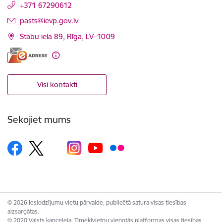
+371 67290612
E-pasts:
pasts@ievp.gov.lv
Stabu iela 89, Rīga, LV–1009
Visi kontakti
Sekojiet mums
© 2026 Ieslodzījumu vietu pārvalde, publicētā satura visas tiesības
aizsargātas.
© 2020 Valsts kanceleja, Tīmekļvietņu vienotās platformas visas tiesības