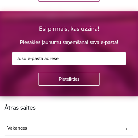
Esi pirmais, kas uzzina!
Piesakies jaunumu saņemšanai savā e-pastā!
Kājene
Ātrās saites
Vakances