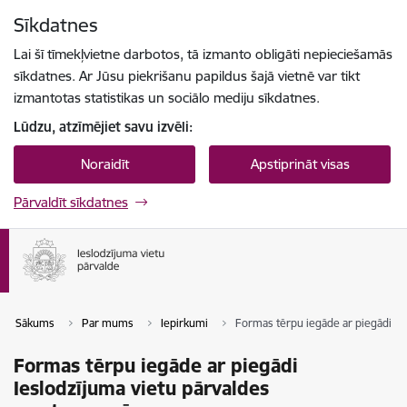
Pāriet uz lapas saturu
Sīkdatnes
Spied
lai meklētu
Enter
Lai šī tīmekļvietne darbotos, tā izmanto obligāti nepieciešamās
sīkdatnes. Ar Jūsu piekrišanu papildus šajā vietnē var tikt
izmantotas statistikas un sociālo mediju sīkdatnes.
Lūdzu, atzīmējiet savu izvēli:
Noraidīt
Apstiprināt visas
Pārvaldīt sīkdatnes
Sākums
Par mums
Iepirkumi
Formas tērpu iegāde ar piegādi I
Formas tērpu iegāde ar piegādi
Ieslodzījuma vietu pārvaldes