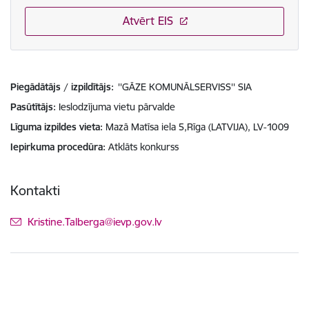
Atvērt EIS
Piegādātājs / izpildītājs:
''GĀZE KOMUNĀLSERVISS'' SIA
Pasūtītājs
Ieslodzījuma vietu pārvalde
Līguma izpildes vieta
Mazā Matīsa iela 5,Rīga (LATVIJA), LV-1009
Iepirkuma procedūra
Atklāts konkurss
Kontakti
E-pasts:
Kristine.Talberga@ievp.gov.lv