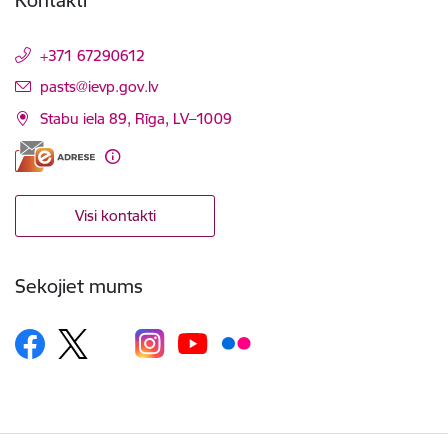
+371 67290612
E-pasts:
pasts@ievp.gov.lv
Stabu iela 89, Rīga, LV–1009
Visi kontakti
Sekojiet mums