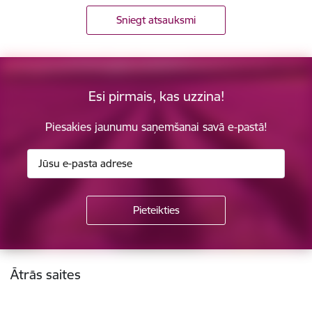
Sniegt atsauksmi
Esi pirmais, kas uzzina!
Piesakies jaunumu saņemšanai savā e-pastā!
Kājene
Ātrās saites