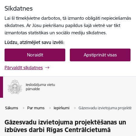
Pāriet uz lapas saturu
Sīkdatnes
Spied
lai meklētu
Enter
Lai šī tīmekļvietne darbotos, tā izmanto obligāti nepieciešamās
sīkdatnes. Ar Jūsu piekrišanu papildus šajā vietnē var tikt
izmantotas statistikas un sociālo mediju sīkdatnes.
Lūdzu, atzīmējiet savu izvēli:
Noraidīt
Apstiprināt visas
Pārvaldīt sīkdatnes
Sākums
Par mums
Iepirkumi
Gāzesvadu izvietojuma projektēšan
Gāzesvadu izvietojuma projektēšanas un
izbūves darbi Rīgas Centrālcietumā