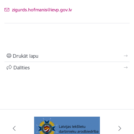
E-pasts:
zigurds.hofmanis@ievp.gov.lv
Drukāt lapu
Dalīties