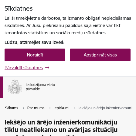
Pāriet uz lapas saturu
Sīkdatnes
Spied
lai meklētu
Enter
Lai šī tīmekļvietne darbotos, tā izmanto obligāti nepieciešamās
sīkdatnes. Ar Jūsu piekrišanu papildus šajā vietnē var tikt
izmantotas statistikas un sociālo mediju sīkdatnes.
Lūdzu, atzīmējiet savu izvēli:
Noraidīt
Apstiprināt visas
Pārvaldīt sīkdatnes
Sākums
Par mums
Iepirkumi
Iekšējo un ārējo inženierkomunikāc
Iekšējo un ārējo inženierkomunikāciju
tīklu neatliekamo un avārijas situāciju