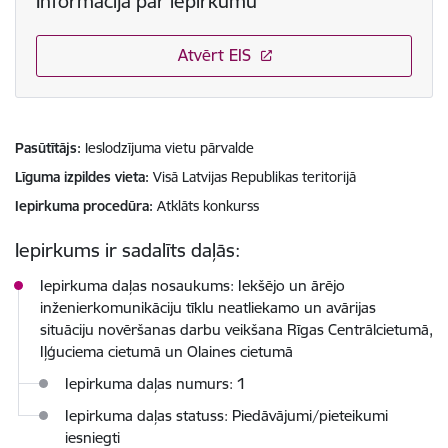
Informācija par iepirkumu
Atvērt EIS
Pasūtītājs
Ieslodzījuma vietu pārvalde
Līguma izpildes vieta
Visā Latvijas Republikas teritorijā
Iepirkuma procedūra
Atklāts konkurss
Iepirkums ir sadalīts daļās:
Iepirkuma daļas nosaukums: Iekšējo un ārējo
inženierkomunikāciju tīklu neatliekamo un avārijas
situāciju novēršanas darbu veikšana Rīgas Centrālcietumā,
Iļģuciema cietumā un Olaines cietumā
Iepirkuma daļas numurs: 1
Iepirkuma daļas statuss: Piedāvājumi/pieteikumi
iesniegti