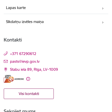
Lapas karte
Sīkdatņu izvēles maiņa
Kontakti
+371 67290612
E-pasts:
pasts@ievp.gov.lv
Stabu iela 89, Rīga, LV–1009
Visi kontakti
Sekojiet mums