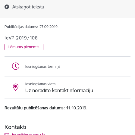
Atskaņot tekstu
Publikācijas datums:
27.09.2019.
IeVP 2019/108
Lēmums pieņemts
Iesniegšanas termiņš
Iesniegšanas vieta
Uz norādīto kontaktinformāciju
Rezultātu publicēšanas datums
11.10.2019.
Kontakti
E-pasts:
ievp@ievp.gov.lv