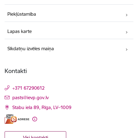
Piekļūstamība
Lapas karte
Sīkdatņu izvēles maiņa
Kontakti
+371 67290612
E-pasts:
pasts@ievp.gov.lv
Stabu iela 89, Rīga, LV–1009
Visi kontakti