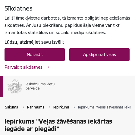
Pāriet uz lapas saturu
Sīkdatnes
Spied
lai meklētu
Enter
Lai šī tīmekļvietne darbotos, tā izmanto obligāti nepieciešamās
sīkdatnes. Ar Jūsu piekrišanu papildus šajā vietnē var tikt
izmantotas statistikas un sociālo mediju sīkdatnes.
Lūdzu, atzīmējiet savu izvēli:
Noraidīt
Apstiprināt visas
Pārvaldīt sīkdatnes
Sākums
Par mums
Iepirkumi
Iepirkums "Veļas žāvēšanas iekārta
Iepirkums "Veļas žāvēšanas iekārtas
iegāde ar piegādi"