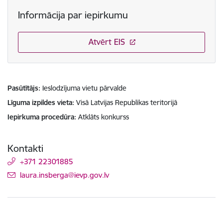
Informācija par iepirkumu
Atvērt EIS
Pasūtītājs
Ieslodzījuma vietu pārvalde
Līguma izpildes vieta
Visā Latvijas Republikas teritorijā
Iepirkuma procedūra
Atklāts konkurss
Kontakti
+371 22301885
E-pasts:
laura.insberga@ievp.gov.lv