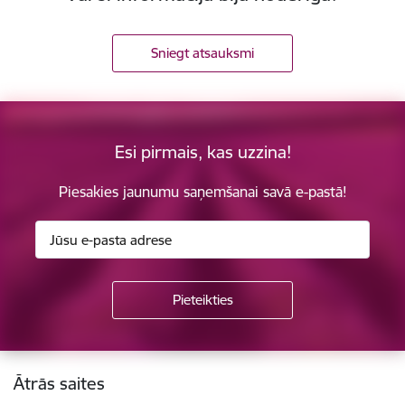
Sniegt atsauksmi
Esi pirmais, kas uzzina!
Piesakies jaunumu saņemšanai savā e-pastā!
Kājene
Ātrās saites