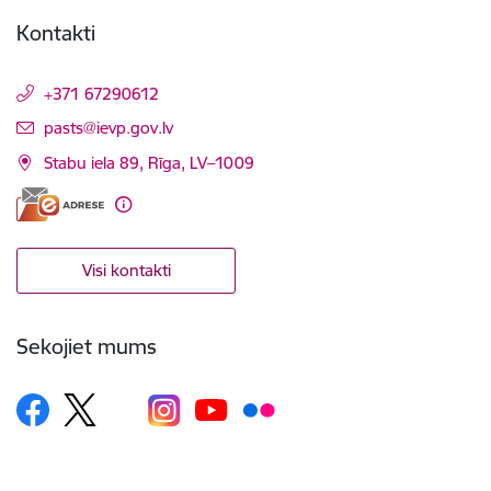
Kontakti
+371 67290612
E-pasts:
pasts@ievp.gov.lv
Stabu iela 89, Rīga, LV–1009
Visi kontakti
Sekojiet mums