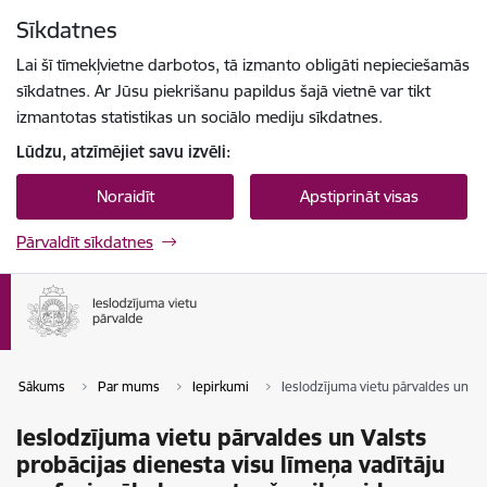
Pāriet uz lapas saturu
Sīkdatnes
Spied
lai meklētu
Enter
Lai šī tīmekļvietne darbotos, tā izmanto obligāti nepieciešamās
sīkdatnes. Ar Jūsu piekrišanu papildus šajā vietnē var tikt
izmantotas statistikas un sociālo mediju sīkdatnes.
Lūdzu, atzīmējiet savu izvēli:
Noraidīt
Apstiprināt visas
Pārvaldīt sīkdatnes
Sākums
Par mums
Iepirkumi
Ieslodzījuma vietu pārvaldes un Va
Ieslodzījuma vietu pārvaldes un Valsts
probācijas dienesta visu līmeņa vadītāju