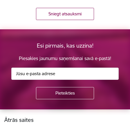
Sniegt atsauksmi
Esi pirmais, kas uzzina!
Piesakies jaunumu saņemšanai savā e-pastā!
Kājene
Ātrās saites