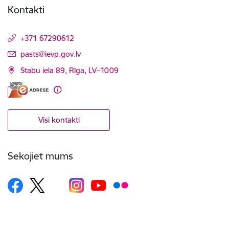
Kontakti
+371 67290612
E-pasts:
pasts@ievp.gov.lv
Stabu iela 89, Rīga, LV–1009
Visi kontakti
Sekojiet mums