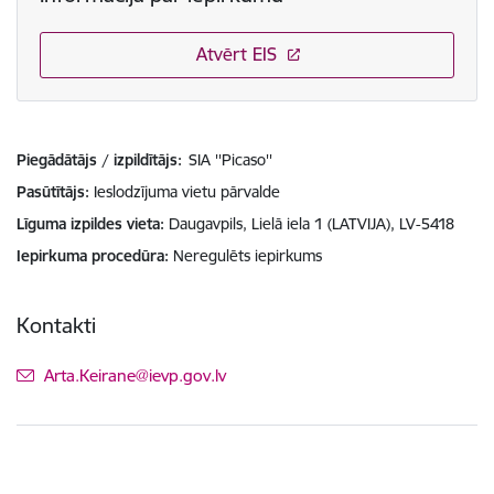
Atvērt EIS
Piegādātājs / izpildītājs:
SIA ''Picaso''
Pasūtītājs
Ieslodzījuma vietu pārvalde
Līguma izpildes vieta
Daugavpils, Lielā iela 1 (LATVIJA), LV-5418
Iepirkuma procedūra
Neregulēts iepirkums
Kontakti
E-pasts:
Arta.Keirane@ievp.gov.lv