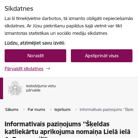
Pāriet uz lapas saturu
Sīkdatnes
Spied
lai meklētu
Enter
Lai šī tīmekļvietne darbotos, tā izmanto obligāti nepieciešamās
sīkdatnes. Ar Jūsu piekrišanu papildus šajā vietnē var tikt
izmantotas statistikas un sociālo mediju sīkdatnes.
Lūdzu, atzīmējiet savu izvēli:
Noraidīt
Apstiprināt visas
Pārvaldīt sīkdatnes
Sākums
Par mums
Iepirkumi
Informatīvais paziņojums ''Šķeldas 
Informatīvais paziņojums ''Šķeldas
katliekārtu aprīkojuma nomaiņa Lielā ielā