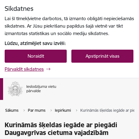
Pāriet uz lapas saturu
Sīkdatnes
Spied
lai meklētu
Enter
Lai šī tīmekļvietne darbotos, tā izmanto obligāti nepieciešamās
sīkdatnes. Ar Jūsu piekrišanu papildus šajā vietnē var tikt
izmantotas statistikas un sociālo mediju sīkdatnes.
Lūdzu, atzīmējiet savu izvēli:
Noraidīt
Apstiprināt visas
Pārvaldīt sīkdatnes
Sākums
Par mums
Iepirkumi
Kurināmās šķeldas iegāde ar pieg
Kurināmās šķeldas iegāde ar piegādi
Daugavgrīvas cietuma vajadzībām