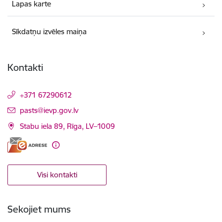
Lapas karte
Sīkdatņu izvēles maiņa
Kontakti
+371 67290612
E-pasts:
pasts@ievp.gov.lv
Stabu iela 89, Rīga, LV–1009
Visi kontakti
Sekojiet mums