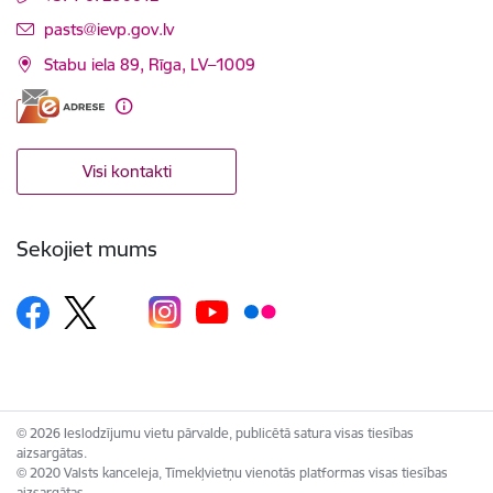
E-pasts:
pasts@ievp.gov.lv
Stabu iela 89, Rīga, LV–1009
Visi kontakti
Sekojiet mums
© 2026 Ieslodzījumu vietu pārvalde, publicētā satura visas tiesības
aizsargātas.
© 2020 Valsts kanceleja, Tīmekļvietņu vienotās platformas visas tiesības
aizsargātas.