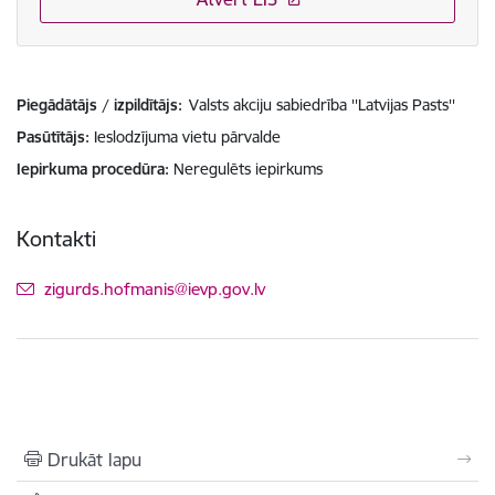
Piegādātājs / izpildītājs:
Valsts akciju sabiedrība ''Latvijas Pasts''
Pasūtītājs
Ieslodzījuma vietu pārvalde
Iepirkuma procedūra
Neregulēts iepirkums
Kontakti
E-pasts:
zigurds.hofmanis@ievp.gov.lv
Drukāt lapu