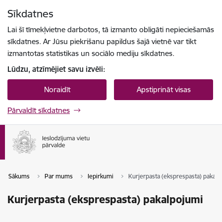
Pāriet uz lapas saturu
Sīkdatnes
Spied
lai meklētu
Enter
Lai šī tīmekļvietne darbotos, tā izmanto obligāti nepieciešamās
sīkdatnes. Ar Jūsu piekrišanu papildus šajā vietnē var tikt
izmantotas statistikas un sociālo mediju sīkdatnes.
Lūdzu, atzīmējiet savu izvēli:
Noraidīt
Apstiprināt visas
Pārvaldīt sīkdatnes
Sākums
Par mums
Iepirkumi
Kurjerpasta (eksprespasta) pakalp
Kurjerpasta (eksprespasta) pakalpojumi