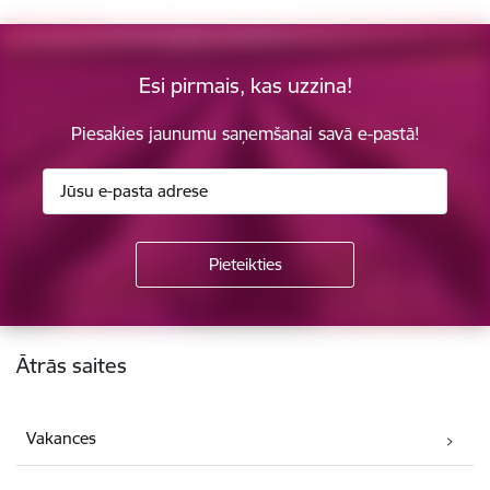
Esi pirmais, kas uzzina!
Piesakies jaunumu saņemšanai savā e-pastā!
Kājene
Ātrās saites
Vakances