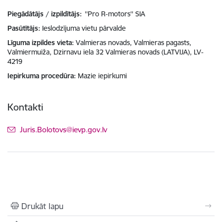
Piegādātājs / izpildītājs:
''Pro R-motors'' SIA
Pasūtītājs
Ieslodzījuma vietu pārvalde
Līguma izpildes vieta
Valmieras novads, Valmieras pagasts,
Valmiermuiža, Dzirnavu iela 32 Valmieras novads (LATVIJA), LV-
4219
Iepirkuma procedūra
Mazie iepirkumi
Kontakti
E-pasts:
Juris.Bolotovs@ievp.gov.lv
Drukāt lapu