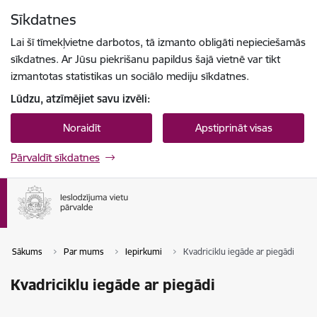
Pāriet uz lapas saturu
Sīkdatnes
Spied
lai meklētu
Enter
Lai šī tīmekļvietne darbotos, tā izmanto obligāti nepieciešamās
sīkdatnes. Ar Jūsu piekrišanu papildus šajā vietnē var tikt
izmantotas statistikas un sociālo mediju sīkdatnes.
Lūdzu, atzīmējiet savu izvēli:
Noraidīt
Apstiprināt visas
Pārvaldīt sīkdatnes
Sākums
Par mums
Iepirkumi
Kvadriciklu iegāde ar piegādi
Kvadriciklu iegāde ar piegādi