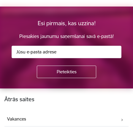
Esi pirmais, kas uzzina!
Piesakies jaunumu saņemšanai savā e-pastā!
Kājene
Ātrās saites
Vakances