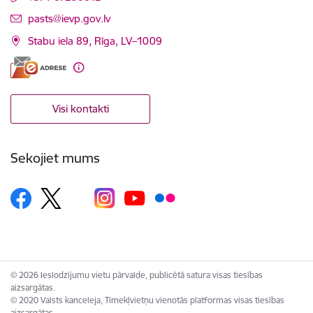
E-pasts:
pasts@ievp.gov.lv
Stabu iela 89, Rīga, LV–1009
Visi kontakti
Sekojiet mums
© 2026 Ieslodzījumu vietu pārvalde, publicētā satura visas tiesības
aizsargātas.
© 2020 Valsts kanceleja, Tīmekļvietņu vienotās platformas visas tiesības
aizsargātas.