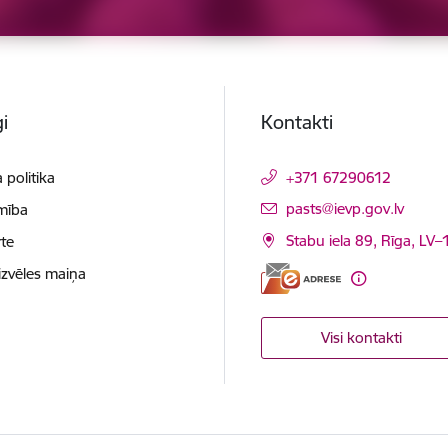
i
Kontakti
 politika
+371 67290612
E-pasts:
pasts@ievp.gov.lv
mība
Stabu iela 89, Rīga, LV
te
izvēles maiņa
Visi kontakti