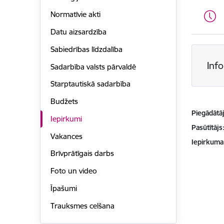
Normatīvie akti
Datu aizsardzība
Sabiedrības līdzdalība
Inf
Sadarbība valsts pārvaldē
Starptautiskā sadarbība
Budžets
Piegādātājs
Iepirkumi
Pasūtītājs
Vakances
Iepirkuma
Brīvprātīgais darbs
Foto un video
Īpašumi
Trauksmes celšana