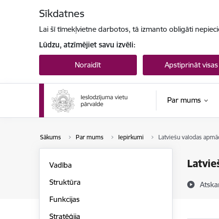
Pāriet uz lapas saturu
Sīkdatnes
Lai šī tīmekļvietne darbotos, tā izmanto obligāti nepiec
Lūdzu, atzīmējiet savu izvēli:
Noraidīt
Apstiprināt visas
Par mums
Sākums
Par mums
Iepirkumi
Latviešu valodas apmā
Latvie
Vadība
Struktūra
Atska
Funkcijas
Stratēģija