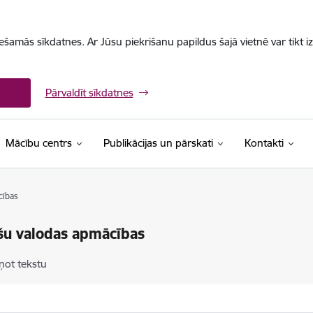
iešamās sīkdatnes. Ar Jūsu piekrišanu papildus šajā vietnē var tikt i
Pārvaldīt sīkdatnes
Mācību centrs
Publikācijas un pārskati
Kontakti
cības
šu valodas apmācības
ņot tekstu