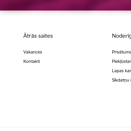
Kājene
Ātrās saites
Noderīg
Vakances
Privātuma
Kontakti
Piekļūsta
Lapas kar
Sīkdatņu 