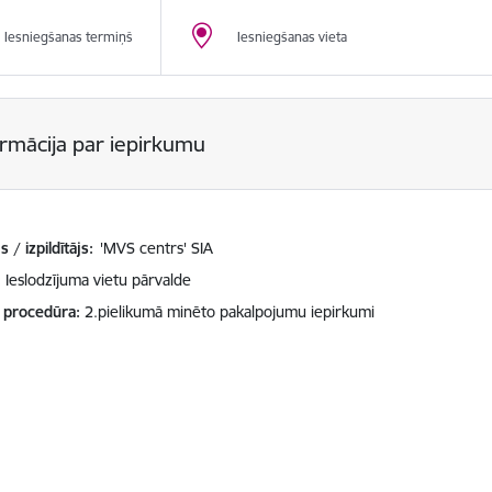
Iesniegšanas termiņš
Iesniegšanas vieta
ormācija par iepirkumu
 / izpildītājs:
'MVS centrs' SIA
Ieslodzījuma vietu pārvalde
 procedūra
2.pielikumā minēto pakalpojumu iepirkumi