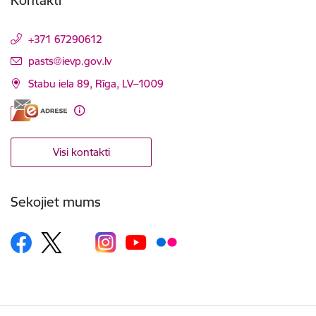
+371 67290612
E-pasts:
pasts@ievp.gov.lv
Stabu iela 89, Rīga, LV–1009
Visi kontakti
Sekojiet mums