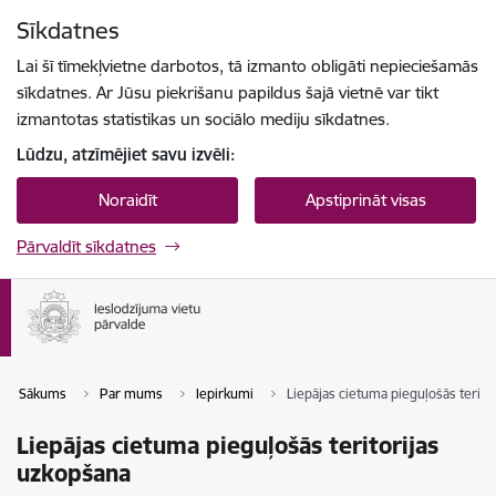
Pāriet uz lapas saturu
Sīkdatnes
Spied
lai meklētu
Enter
Lai šī tīmekļvietne darbotos, tā izmanto obligāti nepieciešamās
sīkdatnes. Ar Jūsu piekrišanu papildus šajā vietnē var tikt
izmantotas statistikas un sociālo mediju sīkdatnes.
Lūdzu, atzīmējiet savu izvēli:
Noraidīt
Apstiprināt visas
Pārvaldīt sīkdatnes
Sākums
Par mums
Iepirkumi
Liepājas cietuma pieguļošās terito
Liepājas cietuma pieguļošās teritorijas
uzkopšana