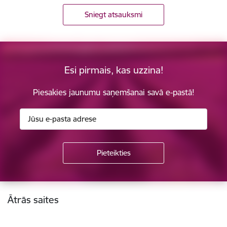
Sniegt atsauksmi
Esi pirmais, kas uzzina!
Piesakies jaunumu saņemšanai savā e-pastā!
Kājene
Ātrās saites