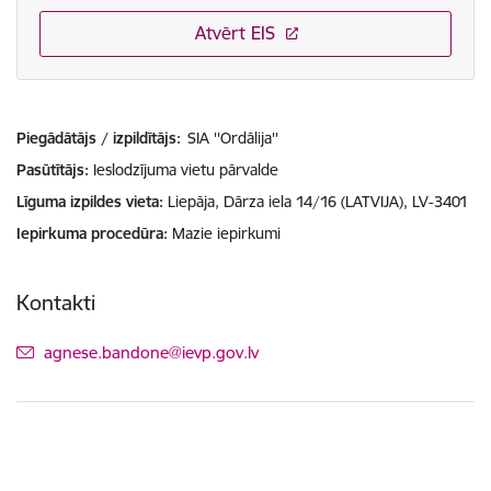
Atvērt EIS
Piegādātājs / izpildītājs:
SIA ''Ordālija''
Pasūtītājs
Ieslodzījuma vietu pārvalde
Līguma izpildes vieta
Liepāja, Dārza iela 14/16 (LATVIJA), LV-3401
Iepirkuma procedūra
Mazie iepirkumi
Kontakti
E-pasts:
agnese.bandone@ievp.gov.lv