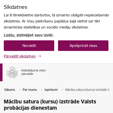
Pāriet uz lapas saturu
Sīkdatnes
Spied
lai meklētu
Enter
Lai šī tīmekļvietne darbotos, tā izmanto obligāti nepieciešamās
sīkdatnes. Ar Jūsu piekrišanu papildus šajā vietnē var tikt
izmantotas statistikas un sociālo mediju sīkdatnes.
Lūdzu, atzīmējiet savu izvēli:
Noraidīt
Apstiprināt visas
Pārvaldīt sīkdatnes
Sākums
Par mums
Iepirkumi
Mācību satura (kursu) izstrāde Val
Mācību satura (kursu) izstrāde Valsts
probācijas dienestam