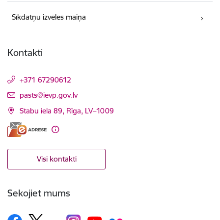
Sīkdatņu izvēles maiņa
Kontakti
+371 67290612
E-pasts:
pasts@ievp.gov.lv
Stabu iela 89, Rīga, LV–1009
Visi kontakti
Sekojiet mums