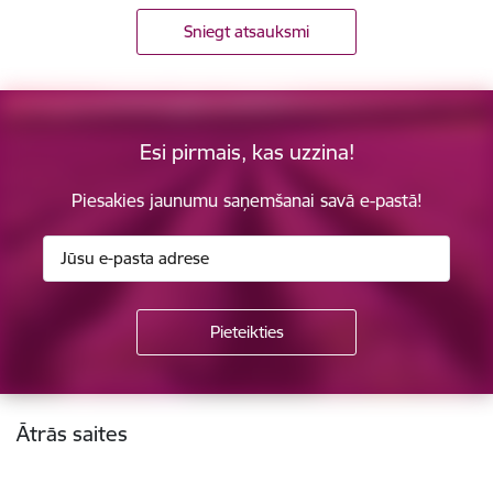
Sniegt atsauksmi
Esi pirmais, kas uzzina!
Piesakies jaunumu saņemšanai savā e-pastā!
Kājene
Ātrās saites