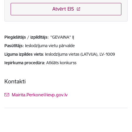
Atvērt EIS
Piegādātājs / izpildītājs:
''GEVAINA'' IĮ
Pasūtītājs
Ieslodzījuma vietu pārvalde
Līguma izpildes vieta
Ieslodzījuma vietas (LATVIJA), LV-1009
Iepirkuma procedūra
Atklāts konkurss
Kontakti
E-pasts:
Mairita.Perkone@ievp.gov.lv