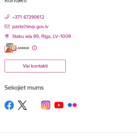
+371 67290612
E-pasts:
pasts@ievp.gov.lv
Stabu iela 89, Rīga, LV–1009
Visi kontakti
Sekojiet mums