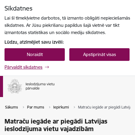
Pāriet uz lapas saturu
Sīkdatnes
Spied
lai meklētu
Enter
Lai šī tīmekļvietne darbotos, tā izmanto obligāti nepieciešamās
sīkdatnes. Ar Jūsu piekrišanu papildus šajā vietnē var tikt
izmantotas statistikas un sociālo mediju sīkdatnes.
Lūdzu, atzīmējiet savu izvēli:
Noraidīt
Apstiprināt visas
Pārvaldīt sīkdatnes
Sākums
Par mums
Iepirkumi
Matraču iegāde ar piegādi Latvijas
Matraču iegāde ar piegādi Latvijas
ieslodzījuma vietu vajadzībām