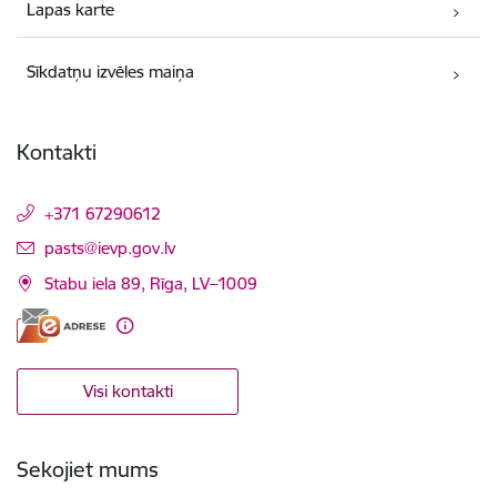
Lapas karte
Sīkdatņu izvēles maiņa
Kontakti
+371 67290612
E-pasts:
pasts@ievp.gov.lv
Stabu iela 89, Rīga, LV–1009
Visi kontakti
Sekojiet mums