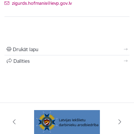
E-pasts:
zigurds.hofmanis@ievp.gov.lv
Drukāt lapu
Dalīties