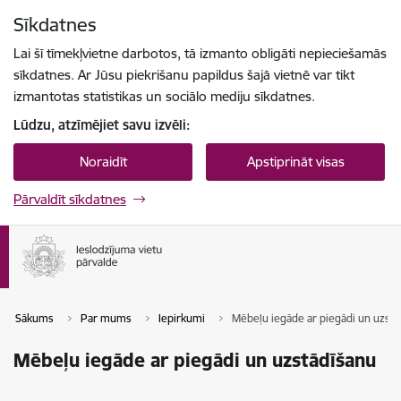
Pāriet uz lapas saturu
Sīkdatnes
Spied
lai meklētu
Enter
Lai šī tīmekļvietne darbotos, tā izmanto obligāti nepieciešamās
sīkdatnes. Ar Jūsu piekrišanu papildus šajā vietnē var tikt
izmantotas statistikas un sociālo mediju sīkdatnes.
Lūdzu, atzīmējiet savu izvēli:
Noraidīt
Apstiprināt visas
Pārvaldīt sīkdatnes
Sākums
Par mums
Iepirkumi
Mēbeļu iegāde ar piegādi un uzstā
Mēbeļu iegāde ar piegādi un uzstādīšanu