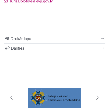
E-pasts:
Juris.Bolotovs@ievp.gov.lv
Drukāt lapu
Dalīties