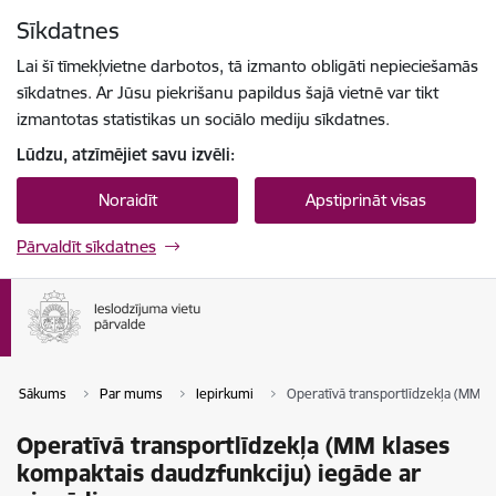
Pāriet uz lapas saturu
Sīkdatnes
Spied
lai meklētu
Enter
Lai šī tīmekļvietne darbotos, tā izmanto obligāti nepieciešamās
sīkdatnes. Ar Jūsu piekrišanu papildus šajā vietnē var tikt
izmantotas statistikas un sociālo mediju sīkdatnes.
Lūdzu, atzīmējiet savu izvēli:
Noraidīt
Apstiprināt visas
Pārvaldīt sīkdatnes
Sākums
Par mums
Iepirkumi
Operatīvā transportlīdzekļa (MM k
Operatīvā transportlīdzekļa (MM klases
kompaktais daudzfunkciju) iegāde ar