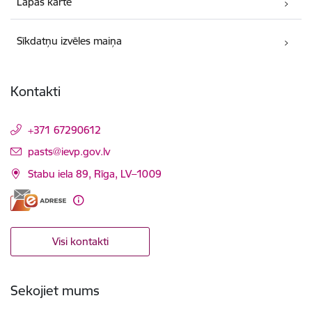
Lapas karte
Sīkdatņu izvēles maiņa
Kontakti
+371 67290612
E-pasts:
pasts@ievp.gov.lv
Stabu iela 89, Rīga, LV–1009
Visi kontakti
Sekojiet mums