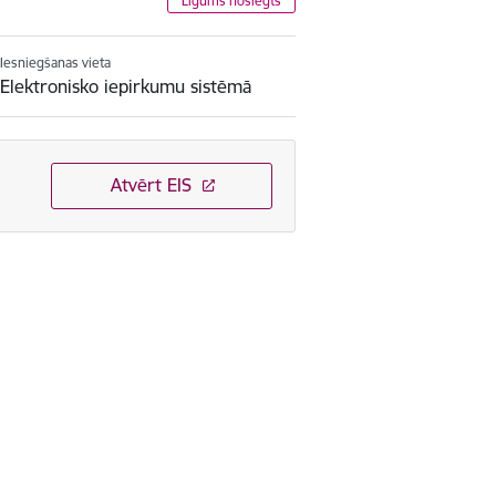
Līgums noslēgts
Iesniegšanas vieta
Elektronisko iepirkumu sistēmā
Atvērt EIS