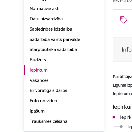
IeVP 20
Normatīvie akti
Datu aizsardzība
Sabiedrības līdzdalība
Sadarbība valsts pārvaldē
Inf
Starptautiskā sadarbība
Budžets
Iepirkumi
Pasūtītājs
Vakances
Līguma izp
Brīvprātīgais darbs
Iepirkuma
Foto un video
Iepirkum
Īpašumi
Iepir
Trauksmes celšana
Ie