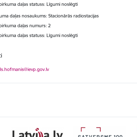
pirkuma daļas statuss: Līgumi noslēgti
kuma daļas nosaukums: Stacionārās radiostacijas
pirkuma daļas numurs: 2
pirkuma daļas statuss: Līgumi noslēgti
i
ts:
ds.hofmanis@ievp.gov.lv