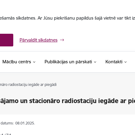
iešamās sīkdatnes. Ar Jūsu piekrišanu papildus šajā vietnē var tikt i
Pārvaldīt sīkdatnes
Mācību centrs
Publikācijas un pārskati
Kontakti
āro radiostaciju iegāde ar piegādi
ājamo un stacionāro radiostaciju iegāde ar p
s datums:
08.01.2025.