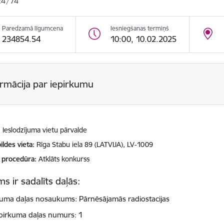
24/74
Paredzamā līgumcena
Iesniegšanas termiņš
234854.54
10:00, 10.02.2025
ormācija par iepirkumu
Ieslodzījuma vietu pārvalde
ildes vieta
Rīga Stabu iela 89 (LATVIJA), LV-1009
 procedūra
Atklāts konkurss
s ir sadalīts daļās:
kuma daļas nosaukums: Pārnēsājamās radiostacijas
pirkuma daļas numurs: 1