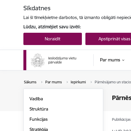
Pāriet uz lapas saturu
Sīkdatnes
Lai šī tīmekļvietne darbotos, tā izmanto obligāti nepiec
Lūdzu, atzīmējiet savu izvēli:
Noraidīt
Apstiprināt visas
Par mums
Sākums
Par mums
Iepirkumi
Pārnēsājamo un stacion
Pārnēs
Vadība
Struktūra
Funkcijas
Publikācija
Stratēģija