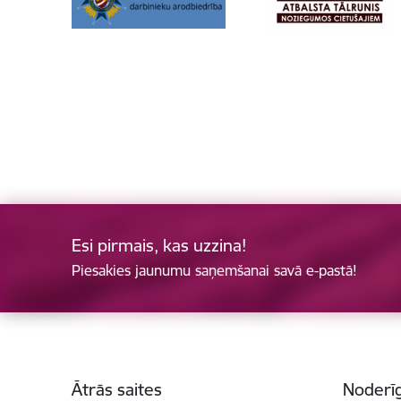
Esi pirmais, kas uzzina!
Piesakies jaunumu saņemšanai savā e-pastā!
Kājene
Ātrās saites
Noderīg