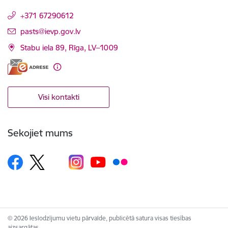
+371 67290612
E-pasts:
pasts@ievp.gov.lv
Stabu iela 89, Rīga, LV–1009
Visi kontakti
Sekojiet mums
© 2026 Ieslodzījumu vietu pārvalde, publicētā satura visas tiesības
aizsargātas.