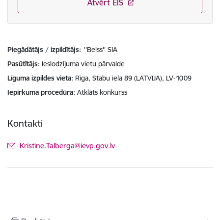
Atvērt EIS
Piegādātājs / izpildītājs:
''Belss'' SIA
Pasūtītājs
Ieslodzījuma vietu pārvalde
Līguma izpildes vieta
Rīga, Stabu iela 89 (LATVIJA), LV-1009
Iepirkuma procedūra
Atklāts konkurss
Kontakti
E-pasts:
Kristine.Talberga@ievp.gov.lv