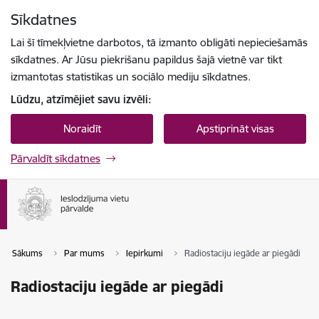
Pāriet uz lapas saturu
Sīkdatnes
Spied
lai meklētu
Enter
Lai šī tīmekļvietne darbotos, tā izmanto obligāti nepieciešamās
sīkdatnes. Ar Jūsu piekrišanu papildus šajā vietnē var tikt
izmantotas statistikas un sociālo mediju sīkdatnes.
Lūdzu, atzīmējiet savu izvēli:
Noraidīt
Apstiprināt visas
Pārvaldīt sīkdatnes
Sākums
Par mums
Iepirkumi
Radiostaciju iegāde ar piegādi
Radiostaciju iegāde ar piegādi