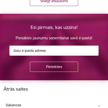
Sniegt atsauksmi
Esi pirmais, kas uzzina!
Piesakies jaunumu saņemšanai savā e-pastā!
Kājene
Ātrās saites
Vakances