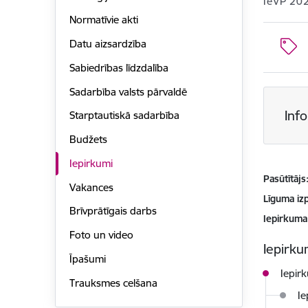
IeVP 20
Normatīvie akti
Datu aizsardzība
Sabiedrības līdzdalība
Sadarbība valsts pārvaldē
Inf
Starptautiskā sadarbība
Budžets
Iepirkumi
Pasūtītājs
Vakances
Līguma izp
Brīvprātīgais darbs
Iepirkuma
Foto un video
Iepirkum
Īpašumi
Iepir
Trauksmes celšana
Ie