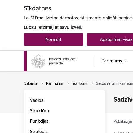
Pāriet uz lapas saturu
Sīkdatnes
Lai šī tīmekļvietne darbotos, tā izmanto obligāti nepiec
Lūdzu, atzīmējiet savu izvēli:
Noraidīt
Apstiprināt visas
Par mums
Sākums
Par mums
Iepirkumi
Sadzīves tehnikas iegā
Sadzīv
Vadība
Struktūra
Funkcijas
Publikācija
Stratēģija