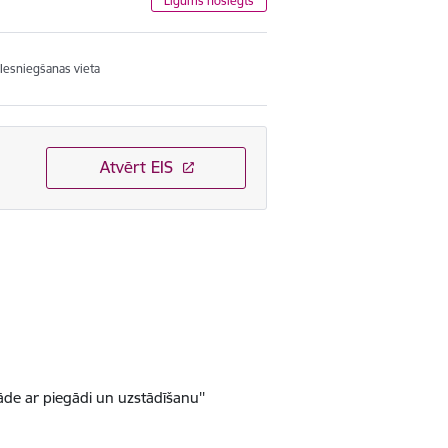
Līgums noslēgts
Iesniegšanas vieta
Atvērt EIS
āde ar piegādi un uzstādīšanu''