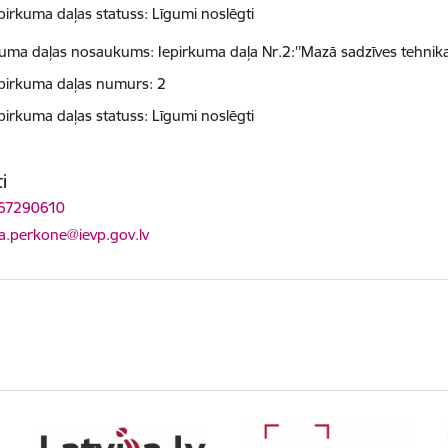
pirkuma daļas statuss: Līgumi noslēgti
kuma daļas nosaukums: Iepirkuma daļa Nr.2:''Mazā sadzīves tehnika
pirkuma daļas numurs: 2
pirkuma daļas statuss: Līgumi noslēgti
i
 67290610
ts:
ta.perkone@ievp.gov.lv