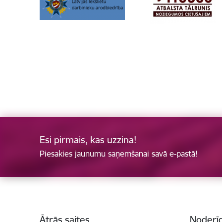
Esi pirmais, kas uzzina!
Piesakies jaunumu saņemšanai savā e-pastā!
Kājene
Ātrās saites
Noderīg