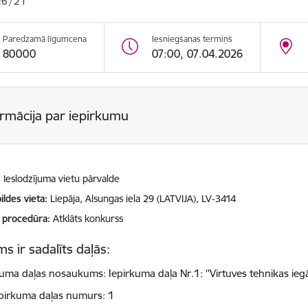
26/21
Paredzamā līgumcena
Iesniegšanas termiņš
80000
07:00, 07.04.2026
ormācija par iepirkumu
Ieslodzījuma vietu pārvalde
ildes vieta
Liepāja, Alsungas iela 29 (LATVIJA), LV-3414
 procedūra
Atklāts konkurss
s ir sadalīts daļās:
kuma daļas nosaukums: Iepirkuma daļa Nr.1: ''Virtuves tehnikas ieg
pirkuma daļas numurs: 1