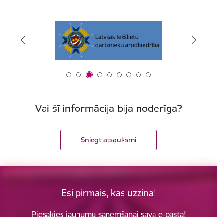
Vai šī informācija bija noderīga?
Sniegt atsauksmi
Esi pirmais, kas uzzina!
Piesakies jaunumu saņemšanai savā e-pastā!