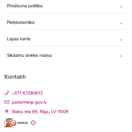
Privātuma politika
Piekļūstamība
Lapas karte
Sīkdatņu izvēles maiņa
Kontakti
+371 67290612
E-pasts:
pasts@ievp.gov.lv
Stabu iela 89, Rīga, LV–1009