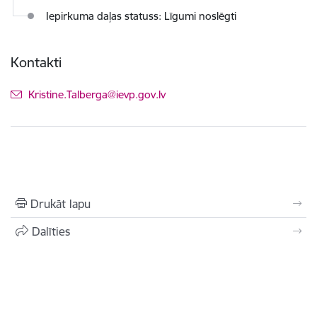
Iepirkuma daļas statuss: Līgumi noslēgti
Kontakti
E-pasts:
Kristine.Talberga@ievp.gov.lv
Drukāt lapu
Dalīties