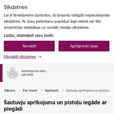
Pāriet uz lapas saturu
Sīkdatnes
Spied
lai meklētu
Enter
Lai šī tīmekļvietne darbotos, tā izmanto obligāti nepieciešamās
sīkdatnes. Ar Jūsu piekrišanu papildus šajā vietnē var tikt
izmantotas statistikas un sociālo mediju sīkdatnes.
Lūdzu, atzīmējiet savu izvēli:
Noraidīt
Apstiprināt visas
Pārvaldīt sīkdatnes
Sākums
Par mums
Iepirkumi
Šautuvju aprīkojuma un pistoļu ieg
Šautuvju aprīkojuma un pistoļu iegāde ar
piegādi