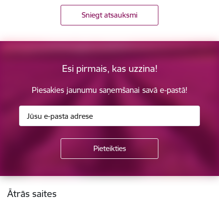
Sniegt atsauksmi
Esi pirmais, kas uzzina!
Piesakies jaunumu saņemšanai savā e-pastā!
Kājene
Ātrās saites