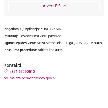
Atvērt EIS
Piegādātājs / izpildītājs:
''RAE LV'' SIA
Pasūtītājs
Ieslodzījuma vietu pārvalde
Līguma izpildes vieta
Mazā Matīsa iela 5, Rīga (LATVIJA), LV-1009
Iepirkuma procedūra
Atklāts konkurss
Kontakti
+371 67290610
E-pasts:
mairita.perkone@ievp.gov.lv