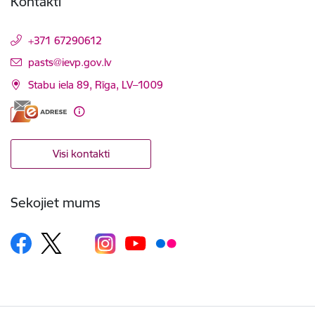
Kontakti
+371 67290612
E-pasts:
pasts@ievp.gov.lv
Stabu iela 89, Rīga, LV–1009
Visi kontakti
Sekojiet mums