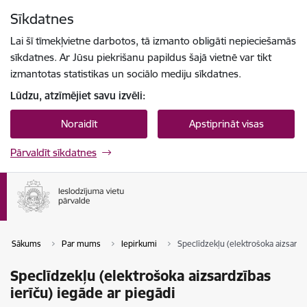
Pāriet uz lapas saturu
Sīkdatnes
Spied
lai meklētu
Enter
Lai šī tīmekļvietne darbotos, tā izmanto obligāti nepieciešamās
sīkdatnes. Ar Jūsu piekrišanu papildus šajā vietnē var tikt
izmantotas statistikas un sociālo mediju sīkdatnes.
Lūdzu, atzīmējiet savu izvēli:
Noraidīt
Apstiprināt visas
Pārvaldīt sīkdatnes
Sākums
Par mums
Iepirkumi
Speclīdzekļu (elektrošoka aizsardzī
Speclīdzekļu (elektrošoka aizsardzības
ierīču) iegāde ar piegādi