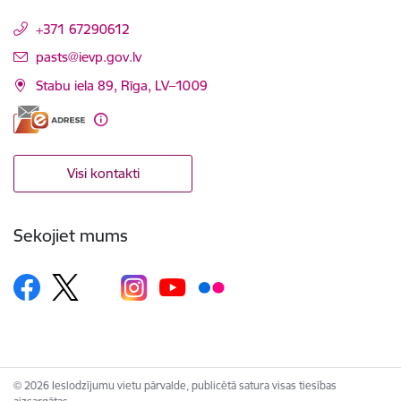
+371 67290612
E-pasts:
pasts@ievp.gov.lv
Stabu iela 89, Rīga, LV–1009
Visi kontakti
Sekojiet mums
© 2026 Ieslodzījumu vietu pārvalde, publicētā satura visas tiesības