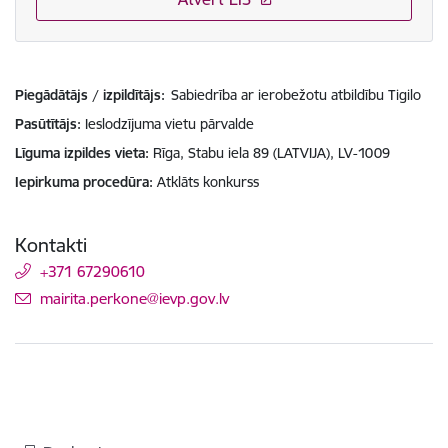
Piegādātājs / izpildītājs:
Sabiedrība ar ierobežotu atbildību Tigilo
Pasūtītājs
Ieslodzījuma vietu pārvalde
Līguma izpildes vieta
Rīga, Stabu iela 89 (LATVIJA), LV-1009
Iepirkuma procedūra
Atklāts konkurss
Kontakti
+371 67290610
E-pasts:
mairita.perkone@ievp.gov.lv