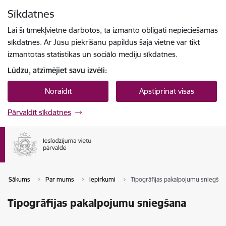
Pāriet uz lapas saturu
Sīkdatnes
Spied
lai meklētu
Enter
Lai šī tīmekļvietne darbotos, tā izmanto obligāti nepieciešamās
sīkdatnes. Ar Jūsu piekrišanu papildus šajā vietnē var tikt
izmantotas statistikas un sociālo mediju sīkdatnes.
Lūdzu, atzīmējiet savu izvēli:
Noraidīt
Apstiprināt visas
Pārvaldīt sīkdatnes
Sākums
Par mums
Iepirkumi
Tipogrāfijas pakalpojumu sniegšan
Tipogrāfijas pakalpojumu sniegšana