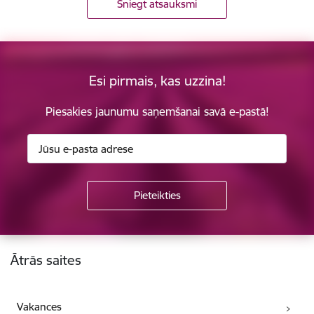
Sniegt atsauksmi
Esi pirmais, kas uzzina!
Piesakies jaunumu saņemšanai savā e-pastā!
Kājene
Ātrās saites
Vakances