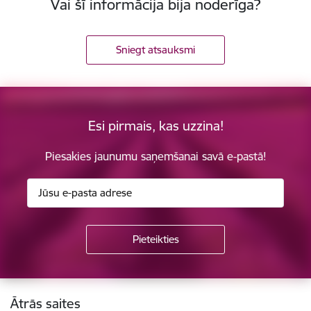
Vai šī informācija bija noderīga?
Sniegt atsauksmi
Esi pirmais, kas uzzina!
Piesakies jaunumu saņemšanai savā e-pastā!
Kājene
Ātrās saites