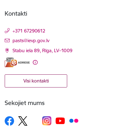
Kontakti
+371 67290612
E-pasts:
pasts@ievp.gov.lv
Stabu iela 89, Rīga, LV–1009
Visi kontakti
Sekojiet mums