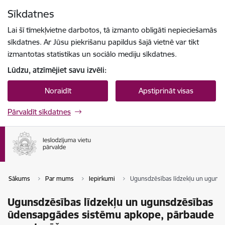
Pāriet uz lapas saturu
Sīkdatnes
Spied
lai meklētu
Enter
Lai šī tīmekļvietne darbotos, tā izmanto obligāti nepieciešamās
sīkdatnes. Ar Jūsu piekrišanu papildus šajā vietnē var tikt
izmantotas statistikas un sociālo mediju sīkdatnes.
Lūdzu, atzīmējiet savu izvēli:
Noraidīt
Apstiprināt visas
Pārvaldīt sīkdatnes
Sākums
Par mums
Iepirkumi
Ugunsdzēsības līdzekļu un uguns
Ugunsdzēsības līdzekļu un ugunsdzēsības
ūdensapgādes sistēmu apkope, pārbaude