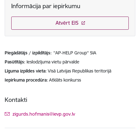
Informācija par iepirkumu
Atvērt EIS
Piegādātājs / izpildītājs:
''AP-HELP Group'' SIA
Pasūtītājs
Ieslodzījuma vietu pārvalde
Līguma izpildes vieta
Visā Latvijas Republikas teritorijā
Iepirkuma procedūra
Atklāts konkurss
Kontakti
E-pasts:
zigurds.hofmanis@ievp.gov.lv