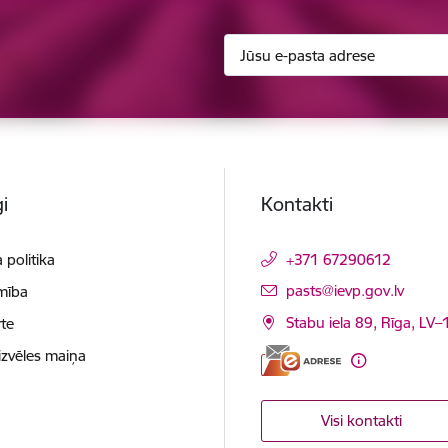
i
Kontakti
 politika
+371 67290612
E-pasts:
pasts@ievp.gov.lv
mība
Stabu iela 89, Rīga, LV
te
izvēles maiņa
Visi kontakti