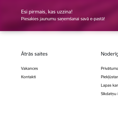
Esi pirmais, kas uzzina!
Piesakies jaunumu saņemšanai savā e-pastā!
Kājene
Ātrās saites
Noderīg
Vakances
Privātuma
Kontakti
Piekļūsta
Lapas kar
Sīkdatņu 