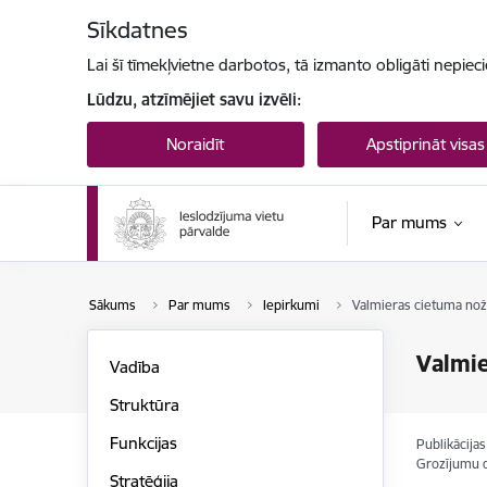
Pāriet uz lapas saturu
Sīkdatnes
Lai šī tīmekļvietne darbotos, tā izmanto obligāti nepiec
Lūdzu, atzīmējiet savu izvēli:
Noraidīt
Apstiprināt visas
Par mums
Sākums
Par mums
Iepirkumi
Valmieras cietuma nož
Valmie
Vadība
Struktūra
Funkcijas
Publikācija
Grozījumu 
Stratēģija