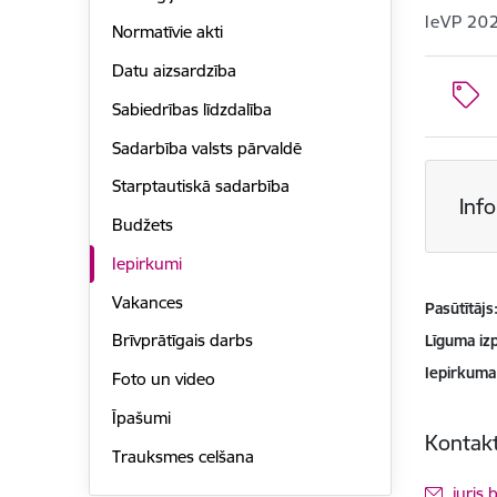
IeVP 20
Normatīvie akti
Datu aizsardzība
Sabiedrības līdzdalība
Sadarbība valsts pārvaldē
Starptautiskā sadarbība
Inf
Budžets
Iepirkumi
Vakances
Pasūtītājs
Brīvprātīgais darbs
Līguma izp
Iepirkuma
Foto un video
Īpašumi
Kontakt
Trauksmes celšana
E-pas
juris.