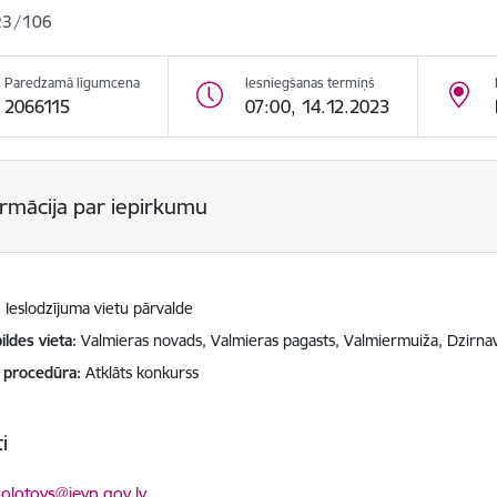
23/106
Paredzamā līgumcena
Iesniegšanas termiņš
2066115
07:00, 14.12.2023
ormācija par iepirkumu
Ieslodzījuma vietu pārvalde
ildes vieta
Valmieras novads, Valmieras pagasts, Valmiermuiža, Dzirna
 procedūra
Atklāts konkurss
i
ts:
bolotovs@ievp.gov.lv