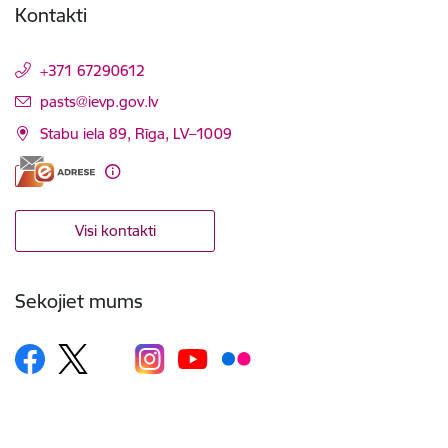
Kontakti
+371 67290612
E-pasts:
pasts@ievp.gov.lv
Stabu iela 89, Rīga, LV–1009
Visi kontakti
Sekojiet mums