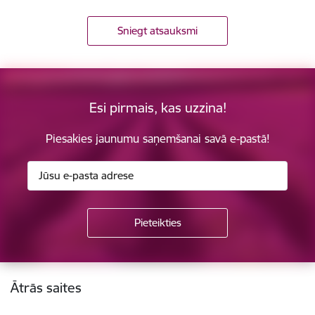
Sniegt atsauksmi
Esi pirmais, kas uzzina!
Piesakies jaunumu saņemšanai savā e-pastā!
Kājene
Ātrās saites