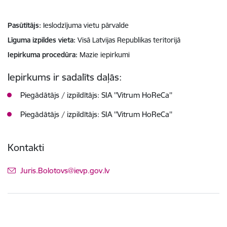
Pasūtītājs
Ieslodzījuma vietu pārvalde
Līguma izpildes vieta
Visā Latvijas Republikas teritorijā
Iepirkuma procedūra
Mazie iepirkumi
Iepirkums ir sadalīts daļās:
Piegādātājs / izpildītājs: SIA ''Vitrum HoReCa''
Piegādātājs / izpildītājs: SIA ''Vitrum HoReCa''
Kontakti
E-pasts:
Juris.Bolotovs@ievp.gov.lv