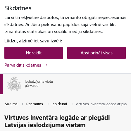
Pāriet uz lapas saturu
Sīkdatnes
Spied
lai meklētu
Enter
Lai šī tīmekļvietne darbotos, tā izmanto obligāti nepieciešamās
sīkdatnes. Ar Jūsu piekrišanu papildus šajā vietnē var tikt
izmantotas statistikas un sociālo mediju sīkdatnes.
Lūdzu, atzīmējiet savu izvēli:
Noraidīt
Apstiprināt visas
Pārvaldīt sīkdatnes
Sākums
Par mums
Iepirkumi
Virtuves inventāra iegāde ar piegād
Virtuves inventāra iegāde ar piegādi
Latvijas ieslodzījuma vietām