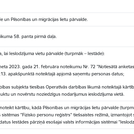
e un Pilsonības un migrācijas lietu pārvalde.
 likuma 58. panta pirmā daļa.
 lai Ieslodzījuma vietu pārvalde (turpmāk – Iestāde):
neta 2023. gada 21. februāra noteikumu Nr. 72 "Notiesātā anketas
.13. apakšpunktā noteiktajā apjomā saņemtu personas datus;
rbības subjekta tiesības Operatīvās darbības likumā noteiktajā kārtī
rauktu un novērstu noziedzīgus nodarījumus ieslodzījuma vietā.
noteikt kārtību, kādā Pilsonības un migrācijas lietu pārvalde (turp
s sistēmas "Fizisko personu reģistrs" tiešsaistes režīmā, izmantojo
atus Iestādes pārziņā esošajai valsts informācijas sistēmai "Ieslodz