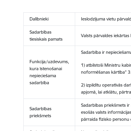
Dalībnieki
Ieslodzījuma vietu pārvald
Sadarbības
Valsts pārvaldes iekārtas
tiesiskais pamats
Sadarbība ir nepieciešama,
Funkcija/uzdevums,
1) atbilstoši
Ministru kabi
kura īstenošanai
noformēšanas kārtība" 3
nepieciešama
sadarbība
2) izpildītu operatīvās da
apjomā, lai atklātu, pārt
Sadarbības priekšmets ir 
Sadarbības
esošās valsts informācija
priekšmets
pārraida fizisko personu d