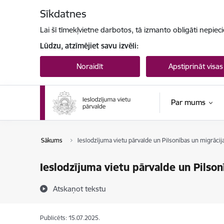
Pāriet uz lapas saturu
Sīkdatnes
Lai šī tīmekļvietne darbotos, tā izmanto obligāti nepiec
Lūdzu, atzīmējiet savu izvēli:
Noraidīt
Apstiprināt visas
Par mums
Sākums
Ieslodzījuma vietu pārvalde un Pilsonības un migrācija
Ieslodzījuma vietu pārvalde un Pilson
Atskaņot tekstu
Publicēts: 15.07.2025.