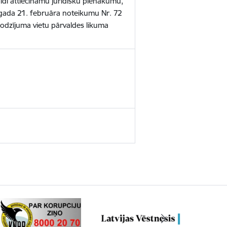
valdi attiecināmu juridisku pienākumu,
 gada 21. februāra noteikumu Nr. 72
lodzījuma vietu pārvaldes likuma