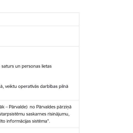
 saturs un personas lietas
bā, veiktu operatīvās darbības pilnā
māk – Pārvalde)
no Pārvaldes pārziņā
t starpsistēmu saskarnes risinājumu,
īto informācijas sistēma".