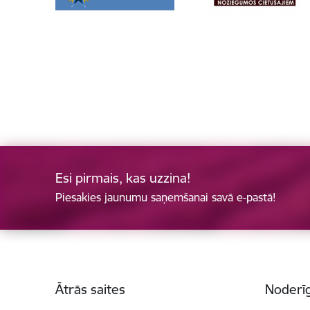
Esi pirmais, kas uzzina!
Piesakies jaunumu saņemšanai savā e-pastā!
Kājene
Ātrās saites
Noderīg