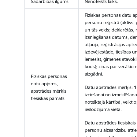
Sadarbības ilgums
Nenoteikts laiks.
Fiziskas personas datu ap
personu reģistrā (aktīvs,
un tās veids; deklarētās,
izsniegšanas datums, der
atļauja, reģistrācijas ap
izdevējiestāde, tiesības 
iemesls); ģimenes stāvokl
kods); ziņas par vecākiem
aizgādni.
Fiziskas personas
datu apjoms,
Datu apstrādes mērķis: 1)
apstrādes mērķis,
izciešanai no izmeklēšan
tiesiskas pamats
noteiktajā kārtībā, veikt
ieslodzījuma vietā.
Datu apstrādes tiesiskai
personu aizsardzību attie