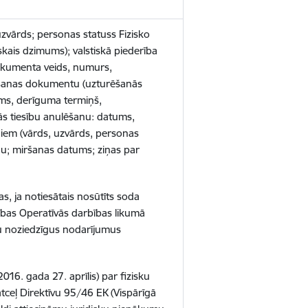
uzvārds; personas statuss Fizisko
kais dzimums); valstiskā piederība
 dokumenta veids, numurs,
rēšanas dokumentu (uzturēšanās
tums, derīguma termiņš,
ās tiesību anulēšanu: datums,
rniem (vārds, uzvārds, personas
nu; miršanas datums; ziņas par
as,
ja notiesātais nosūtīts soda
esības Operatīvās darbības likumā
stu noziedzīgus nodarījumus
6. gada 27. aprīlis) par fizisku
tceļ Direktīvu 95/46 EK (Vispārīgā