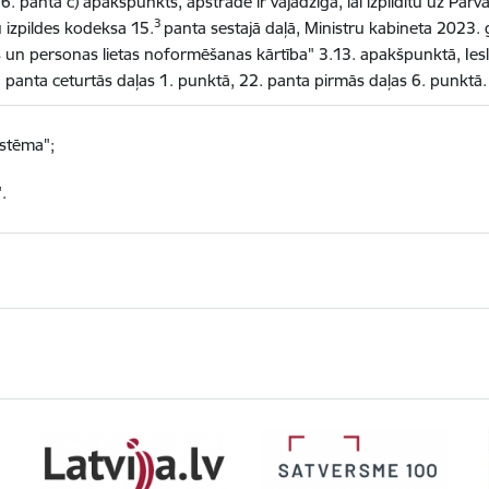
6. panta c) apakšpunkts, apstrāde ir vajadzīga, lai izpildītu uz Pār
3
u izpildes kodeksa 15.
panta sestajā daļā,
Ministru kabineta 2023.
s un personas lietas noformēšanas kārtība" 3.13. apakšpunktā, Ies
6. panta ceturtās daļas 1. punktā, 22. panta pirmās daļas 6. punktā.
istēma";
.