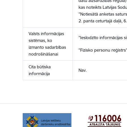
datu aizsardzības regula) 
kas noteikts Latvijas Sod
"Notiesātā anketas satur
2. panta ceturtajā daļā, 
Valsts informācijas
"Ieslodzīto informācijas s
sistēmas, ko
izmanto sadarbības
"Fizisko personu reģistrs"
nodrošināšanai
Cita būtiska
Nav.
informācija