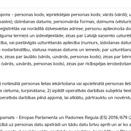
joms – personas kods; iepriekšējais personas kods; vārds (vārdi); 
 pasīvs); dzimšanas datums; personvārda formas; dzimums (vēsturis
 reģistrētās vai norādītā dzīvesvietas adrese; personu apliecinoša
īguma termiņš un izdevējiestāde; ziņas par Latvijā saņemto uztu
liecība, vai pastāvīgās uzturēšanās apliecība (numurs, izdošanas da
un nodarbinātību, statusa maiņas datums un iemesls; par uzturēšan
is; ziņas par laulāto (vārds, uzvārds, personas kods); ziņas par bē
 (vārds, uzvārds, personas kods), ziņas par rīcībspējas ierobežoša
 notiesātā personas lietas iekārtošana vai apcietinātā personas liet
as cietuma, turpināšana;
2) izpildīt operatīvās darbības subjekta ti
 operatīvās darbības pilnā apjomā, lai atklātu, pārtrauktu un novēr
s pamats – Eiropas Parlamenta un Padomes Regula (ES) 2016/679 (201
cībā uz personas datu apstrādi un šādu datu brīvu apriti un ar ko a