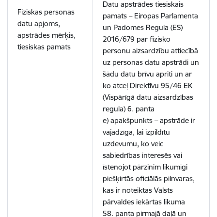
Datu apstrādes tiesiskais
Fiziskas personas
pamats – Eiropas Parlamenta
datu apjoms,
un Padomes Regula (ES)
apstrādes mērķis,
2016/679 par fizisko
tiesiskas pamats
personu aizsardzību attiecībā
uz personas datu apstrādi un
šādu datu brīvu apriti un ar
ko atceļ Direktīvu 95/46 EK
(Vispārīgā datu aizsardzības
regula)
6. panta
e) apakšpunkts – apstrāde ir
vajadzīga, lai izpildītu
uzdevumu, ko veic
sabiedrības interesēs vai
īstenojot pārzinim likumīgi
piešķirtās oficiālās pilnvaras,
kas ir noteiktas Valsts
pārvaldes iekārtas likuma
58. panta pirmajā daļā un