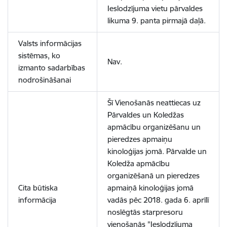
Ieslodzījuma vietu pārvaldes
likuma 9. panta pirmajā daļā.
Valsts informācijas
sistēmas, ko
Nav.
izmanto sadarbības
nodrošināšanai
Šī Vienošanās neattiecas uz
Pārvaldes un Koledžas
apmācību organizēšanu un
pieredzes apmaiņu
kinoloģijas jomā. Pārvalde un
Koledža apmācību
organizēšanā un pieredzes
Cita būtiska
apmaiņā kinoloģijas jomā
informācija
vadās pēc 2018. gada 6. aprīlī
noslēgtās starpresoru
vienošanās "Ieslodzījuma