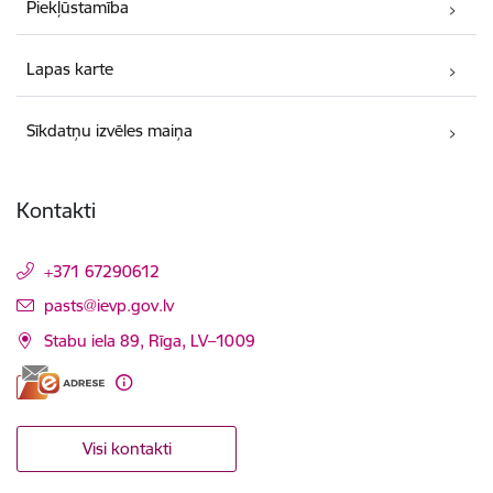
Piekļūstamība
Lapas karte
Sīkdatņu izvēles maiņa
Kontakti
+371 67290612
E-pasts:
pasts@ievp.gov.lv
Stabu iela 89, Rīga, LV–1009
Visi kontakti