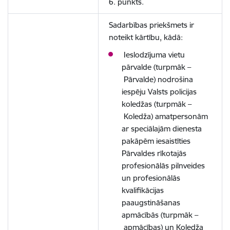
6. punkts.
Sadarbības priekšmets ir
noteikt kārtību, kādā:
Ieslodzījuma vietu
pārvalde (turpmāk –
Pārvalde) nodrošina
iespēju Valsts policijas
koledžas (turpmāk –
Koledža) amatpersonām
ar speciālajām dienesta
pakāpēm iesaistīties
Pārvaldes rīkotajās
profesionālās pilnveides
un profesionālās
kvalifikācijas
paaugstināšanas
apmācībās (turpmāk –
apmācības) un Koledža