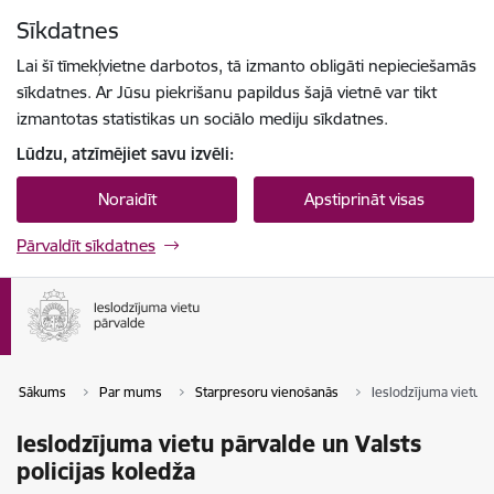
Pāriet uz lapas saturu
Sīkdatnes
Spied
lai meklētu
Enter
Lai šī tīmekļvietne darbotos, tā izmanto obligāti nepieciešamās
sīkdatnes. Ar Jūsu piekrišanu papildus šajā vietnē var tikt
izmantotas statistikas un sociālo mediju sīkdatnes.
Lūdzu, atzīmējiet savu izvēli:
Noraidīt
Apstiprināt visas
Pārvaldīt sīkdatnes
Sākums
Par mums
Starpresoru vienošanās
Ieslodzījuma vietu p
Ieslodzījuma vietu pārvalde un Valsts
policijas koledža