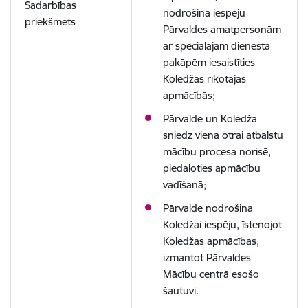
Sadarbības
nodrošina iespēju
priekšmets
Pārvaldes amatpersonām
ar speciālajām dienesta
pakāpēm iesaistīties
Koledžas rīkotajās
apmācībās;
Pārvalde un Koledža
sniedz viena otrai atbalstu
mācību procesa norisē,
piedaloties apmācību
vadīšanā;
Pārvalde nodrošina
Koledžai iespēju, īstenojot
Koledžas apmācības,
izmantot Pārvaldes
Mācību centrā esošo
šautuvi.