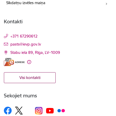
Sīkdatņu izvēles maiņa
Kontakti
+371 67290612
E-pasts:
pasts@ievp.gov.lv
Stabu iela 89, Rīga, LV–1009
Visi kontakti
Sekojiet mums