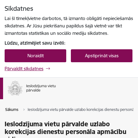
Pāriet uz lapas saturu
Sīkdatnes
Spied
lai meklētu
Enter
Lai šī tīmekļvietne darbotos, tā izmanto obligāti nepieciešamās
sīkdatnes. Ar Jūsu piekrišanu papildus šajā vietnē var tikt
izmantotas statistikas un sociālo mediju sīkdatnes.
Lūdzu, atzīmējiet savu izvēli:
Noraidīt
Apstiprināt visas
Pārvaldīt sīkdatnes
Sākums
Ieslodzījuma vietu pārvalde uzlabo korekcijas dienestu personāla
Ieslodzījuma vietu pārvalde uzlabo
korekcijas dienestu personāla apmācību