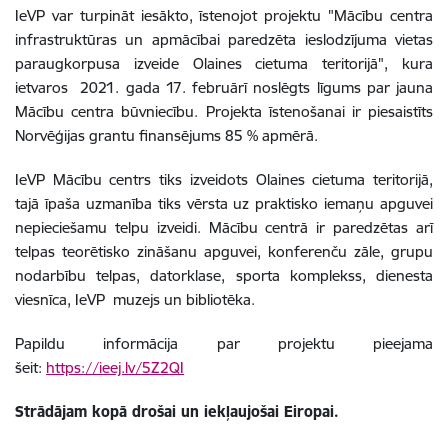
IeVP var turpināt iesākto, īstenojot projektu "Mācību centra
infrastruktūras un apmācībai paredzēta ieslodzījuma vietas
paraugkorpusa izveide Olaines cietuma teritorijā", kura
ietvaros
2021. gada 17. februārī noslēgts līgums par jauna
Mācību centra būvniecību. Projekta īstenošanai ir piesaistīts
Norvēģijas grantu finansējums 85 % apmērā.
IeVP Mācību centrs tiks izveidots Olaines cietuma teritorijā,
tajā īpaša uzmanība tiks vērsta uz praktisko iemaņu apguvei
nepieciešamu telpu izveidi. Mācību centrā ir paredzētas arī
telpas teorētisko zināšanu apguvei, konferenču zāle, grupu
nodarbību telpas, datorklase, sporta komplekss, dienesta
viesnīca, IeVP
muzejs un bibliotēka.
Papildu informācija par projektu pieejama
šeit:
https://ieej.lv/5Z2QI
Strādājam kopā drošai un iekļaujošai Eiropai.