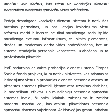
atbalstu veic darbus, kas vērsti uz korekcijas dienestu
personālam pieejamās apmācību vides uzlabošanu.
Pēdējā desmitgadē korekcijas dienestu sistēmā ir notikušas
būtiskas pārmaiņas, un par Latvijas ieslodzījuma vietu
reformu mērķi ir izvirzīta ne tikai mūsdienīga soda izpilde
mūsdienīgā cietumu infrastruktūrā, tai skaitā piemērotas,
drošas un modernas darba vides nodrošināšana, bet arī
sistēmā strādājošā personāla kapacitātes uzlabošana un tā
profesionālā pilnveide.
IeVP sadarbībā ar Valsts probācijas dienestu īsteno Eiropas
Sociālā fonda projektu, kurā notiek aktivitātes, kas saistītas ar
ieslodzījuma vietu un probācijas dienesta personāla atlases un
piesaistes sistēmas pilnveidi. Ņemot vērā uzsāktās darbības,
lai nodrošinātu efektīvu un mūsdienīgu personāla apmācību
sistēmas izveidi, šī brīža lielākais izaicinājums ir izveidot
modernu mācību vidi, kas atbilstu pilnveidotās personāla
apmācību sistēmas vajadzībām. Ar Norvēģijas grantu atbalstu