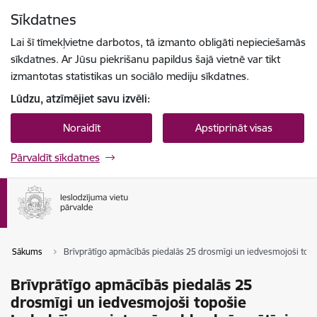
Pāriet uz lapas saturu
Sīkdatnes
Spied
lai meklētu
Enter
Lai šī tīmekļvietne darbotos, tā izmanto obligāti nepieciešamās
sīkdatnes. Ar Jūsu piekrišanu papildus šajā vietnē var tikt
izmantotas statistikas un sociālo mediju sīkdatnes.
Lūdzu, atzīmējiet savu izvēli:
Noraidīt
Apstiprināt visas
Pārvaldīt sīkdatnes
Sākums
Brīvprātīgo apmācībās piedalās 25 drosmīgi un iedvesmojoši topoš
Brīvprātīgo apmācībās piedalās 25
drosmīgi un iedvesmojoši topošie