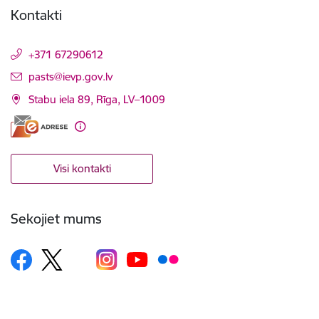
Kontakti
+371 67290612
E-pasts:
pasts@ievp.gov.lv
Stabu iela 89, Rīga, LV–1009
Visi kontakti
Sekojiet mums