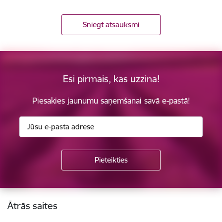
Sniegt atsauksmi
Esi pirmais, kas uzzina!
Piesakies jaunumu saņemšanai savā e-pastā!
Kājene
Ātrās saites