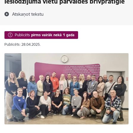
Ieslodzījuma vietu pārvaldes brīvprātīgie
Atskaņot tekstu
Publicēts
pirms vairāk nekā 1 gada
Publicēts: 28.04.2025.