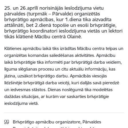
25. un 26.aprīlī norisinājās Ieslodzījuma vietu
pārvaldes (turpmāk – Pārvalde) organizētās
brīvprātīgo apmācības, kur 1.diena tika aizvadīta
attālināti, bet 2.dienā topošie un esoši brīvprātīgie,
brīvprātīgo koordinatori ieslodzījuma vietās un lektori
tikās klātienē Mācību centrā Olainē.
Klātienes apmācību laikā tiks izrādītas Mācību centra telpas un
organizētas komandas saliedēšanas aktivitātes. Apmācību
laikā brīvprātīgie tika informēti par brīvprātīgā darba veidiem,
līguma slēgšanas procesu un citu aktuālu informāciju, kas
jāzina, uzsākot brīvprātīgo darbu. Apmācībās viesojās
līdzšinējie brīvprātīgā darba veicēji, kuri dalījās savā pieredzē
un iedvesmas stāstos. Dienas noslēgumā tika modelētas
dažādas situācijas, ar kurām var saskarties brīvprātīgie
ieslodzījuma vietā.
Brīvprātīgo apmācību organizatore, Pārvaldes