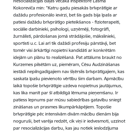
Resocializācijas daļas vecākā inspektore Lāsma
Kokoreviča min: "Katru gadu piesakās brīvprātīgie ar
dažādu profesionālo ievirzi, bet šis gads bija īpašs ar
patiesi dažādu brīvprātīgo pieteikšanos - fizioterapeiti,
sociālie darbinieki, psihologi, uzņēmēji, fotogrāfi,
žurnālisti, pārdošanas jomā strādājošie, mākslinieki,
sportisti u.c. Lai arī tik dažādi profesiju pārstāvji, bet
tomēr visi ārkārtīgi nopietni kandidāti ar konkrētām
idejām un plānu to realizēšanā. Pat attālums braukt no
Kurzemes pilsētām uz, piemēram, Cēsu Audzināšanas
iestādi nepilngadīgajiem nav šķērslis brīvprātīgajiem, kas
saskata īpašu pievienoto vērtību šim darbam. Apmācību
laikā topošie brīvprātīgie uzdeva nopietnus jautājumus,
kas lika manīt par šī atbildīgā lēmuma pieņemšanu. Ir
patiess lepnums par mūsu sabiedrības gatavību sniegt
zināšanas un prasmes likumpārkāpējiem. Topošie
brīvprātīgie pēc intensīvām divām mācību dienām bija
noguruši, bet varēja redzēt, cik viņi ir iedvesmoti, uzzinot
par resocializācijas darbu, kas jau notiek ieslodzījuma