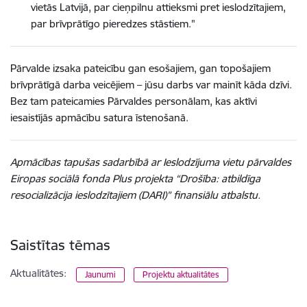
vietās Latvijā, par cieņpilnu attieksmi pret ieslodzītajiem,
par brīvprātīgo pieredzes stāstiem."
Pārvalde izsaka pateicību gan esošajiem, gan topošajiem
brīvprātīgā darba veicējiem – jūsu darbs var mainīt kāda dzīvi.
Bez tam pateicamies Pārvaldes personālam, kas aktīvi
iesaistījās apmācību satura īstenošanā.
Apmācības tapušas sadarbībā ar Ieslodzījuma vietu pārvaldes
Eiropas sociālā fonda Plus projekta “Drošība: atbildīga
resocializācija ieslodzītajiem (DARI)” finansiālu atbalstu.
Saistītas tēmas
Aktualitātes:
Jaunumi
Projektu aktualitātes