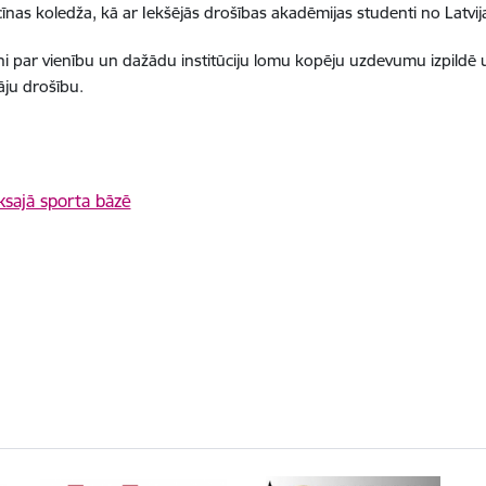
cīnas koledža,
kā ar Iekšējās drošības akadēmijas studenti no Latvija
tni par vienību un dažādu institūciju lomu kopēju uzdevumu izpild
āju drošību.