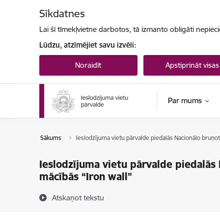
Pāriet uz lapas saturu
Sīkdatnes
Lai šī tīmekļvietne darbotos, tā izmanto obligāti nepiec
Lūdzu, atzīmējiet savu izvēli:
Noraidīt
Apstiprināt visas
Par mums
Sākums
Ieslodzījuma vietu pārvalde piedalās Nacionālo bruņoto
Ieslodzījuma vietu pārvalde piedalās 
mācībās “Iron wall"
Atskaņot tekstu