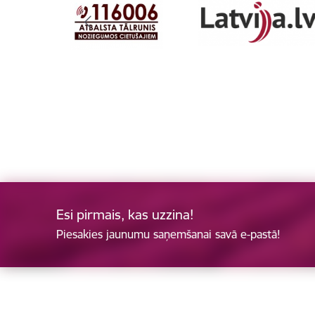
Esi pirmais, kas uzzina!
Piesakies jaunumu saņemšanai savā e-pastā!
Kājene