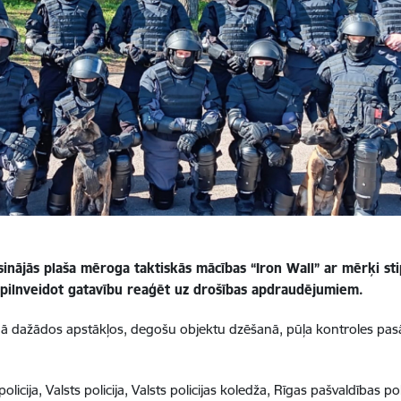
sinājās
plaša mēroga taktiskās mācības “Iron Wall”
ar mērķi
st
pilnveidot gatavību reaģēt uz drošības apdraudējumiem.
šanā dažādos apstākļos, degošu objektu dzēšanā, pūļa kontroles pa
olicija, Valsts policija, Valsts policijas koledža, Rīgas pašvaldības po