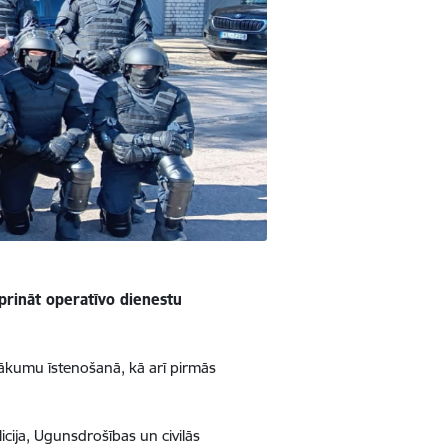
iprināt operatīvo dienestu
sākumu īstenošanā, kā arī pirmās
licija, Ugunsdrošības un civilās