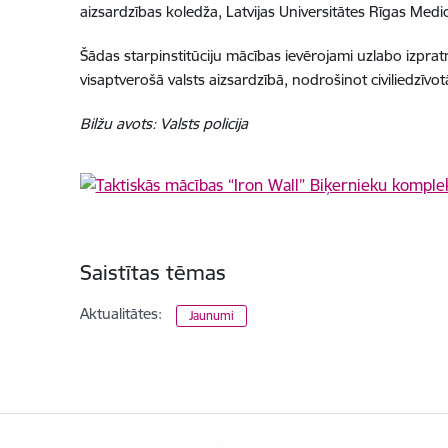
aizsardzības koledža, Latvijas Universitātes Rīgas Medi
Šādas starpinstitūciju mācības ievērojami uzlabo izpra
visaptverošā valsts aizsardzībā, nodrošinot civiliedzīvot
Bilžu avots: Valsts policija
Saistītas tēmas
Aktualitātes:
Jaunumi