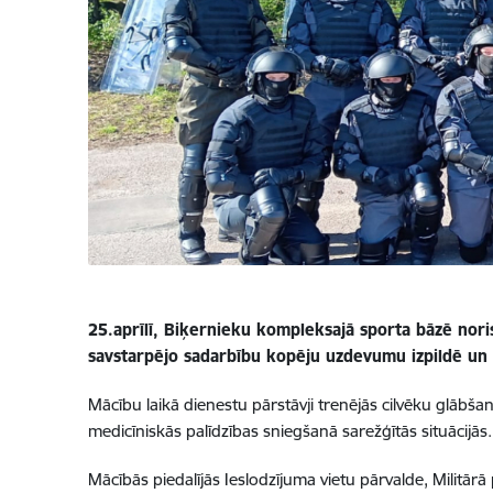
25.aprīlī, Biķernieku kompleksajā sporta bāzē nori
savstarpējo sadarbību
kopēju uzdevumu izpildē
un 
Mācību laikā dienestu pārstāvji trenējās cilvēku glāb
medicīniskās palīdzības sniegšanā sarežģītās situācijās.
Mācībās piedalījās Ieslodzījuma vietu pārvalde, Militārā p