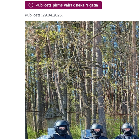
Publicēts
pirms vairāk nekā 1 gada
Publicēts: 29.04.2025.