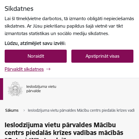
Pāriet uz lapas saturu
Sīkdatnes
Spied
lai meklētu
Enter
Lai šī tīmekļvietne darbotos, tā izmanto obligāti nepieciešamās
sīkdatnes. Ar Jūsu piekrišanu papildus šajā vietnē var tikt
izmantotas statistikas un sociālo mediju sīkdatnes.
Lūdzu, atzīmējiet savu izvēli:
Noraidīt
Apstiprināt visas
Pārvaldīt sīkdatnes
Sākums
Ieslodzījuma vietu pārvaldes Mācību centrs piedalās krīzes vadība
Ieslodzījuma vietu pārvaldes Mācību
centrs piedalās krīzes vadības mācībās