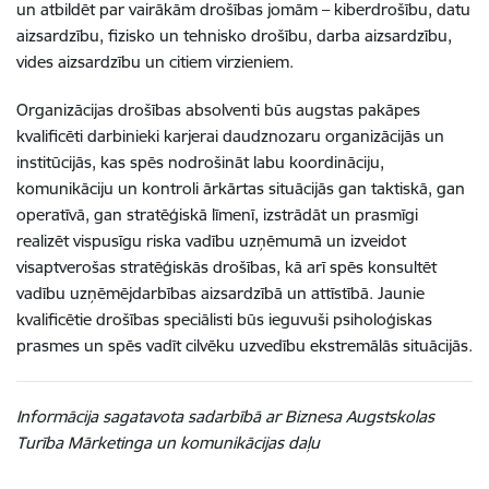
un atbildēt par vairākām drošības jomām – kiberdrošību, datu
aizsardzību, fizisko un tehnisko drošību, darba aizsardzību,
vides aizsardzību un citiem virzieniem.
Organizācijas drošības absolventi būs augstas pakāpes
kvalificēti darbinieki karjerai daudznozaru organizācijās un
institūcijās, kas spēs nodrošināt labu koordināciju,
komunikāciju un kontroli ārkārtas situācijās gan taktiskā, gan
operatīvā, gan stratēģiskā līmenī, izstrādāt un prasmīgi
realizēt vispusīgu riska vadību uzņēmumā un izveidot
visaptverošas stratēģiskās drošības, kā arī spēs konsultēt
vadību uzņēmējdarbības aizsardzībā un attīstībā. Jaunie
kvalificētie drošības speciālisti būs ieguvuši psiholoģiskas
prasmes un spēs vadīt cilvēku uzvedību ekstremālās situācijās.
Informācija sagatavota sadarbībā ar Biznesa Augstskolas
Turība
Mārketinga un komunikācijas daļu