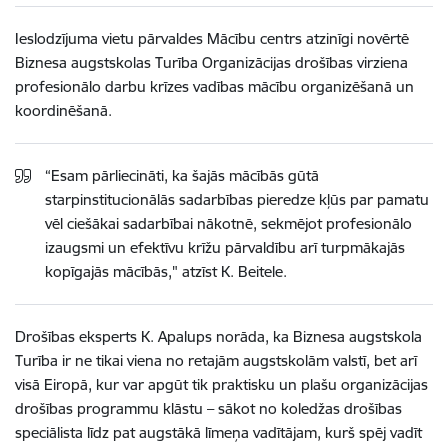
Ieslodzījuma vietu pārvaldes Mācību centrs atzinīgi novērtē
Biznesa augstskolas Turība Organizācijas drošības virziena
profesionālo darbu krīzes vadības mācību organizēšanā un
koordinēšanā.
“Esam pārliecināti, ka šajās mācībās gūtā
starpinstitucionālās sadarbības pieredze kļūs par pamatu
vēl ciešākai sadarbībai nākotnē, sekmējot profesionālo
izaugsmi un efektīvu krīžu pārvaldību arī turpmākajās
kopīgajās mācībās," atzīst K. Beitele.
Drošības eksperts K. Apalups norāda, ka Biznesa augstskola
Turība ir ne tikai viena no retajām augstskolām valstī, bet arī
visā Eiropā, kur var apgūt tik praktisku un plašu organizācijas
drošības programmu klāstu – sākot no koledžas drošības
speciālista līdz pat augstākā līmeņa vadītājam, kurš spēj vadīt