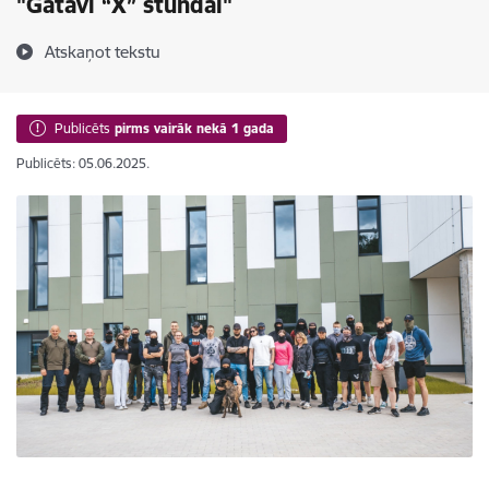
"Gatavi “X” stundai"
Atskaņot tekstu
Publicēts
pirms vairāk nekā 1 gada
Publicēts: 05.06.2025.