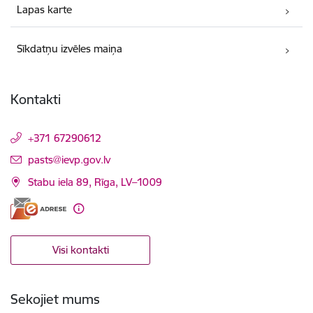
Lapas karte
Sīkdatņu izvēles maiņa
Kontakti
+371 67290612
E-pasts:
pasts@ievp.gov.lv
Stabu iela 89, Rīga, LV–1009
Visi kontakti
Sekojiet mums