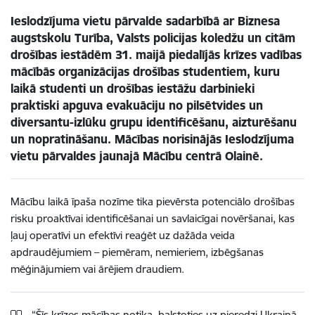
Ieslodzījuma vietu pārvalde sadarbībā ar Biznesa
augstskolu Turība, Valsts policijas koledžu un citām
drošības iestādēm 31. maijā piedalījās krīzes vadības
mācībās organizācijas drošības studentiem, kuru
laikā studenti un drošības iestāžu darbinieki
praktiski apguva evakuāciju no pilsētvides un
diversantu-izlūku grupu identificēšanu, aizturēšanu
un nopratināšanu. Mācības norisinājās Ieslodzījuma
vietu pārvaldes jaunajā Mācību centrā Olainē.
Mācību laikā īpaša nozīme tika pievērsta potenciālo drošības
risku proaktīvai identificēšanai un savlaicīgai novēršanai, kas
ļauj operatīvi un efektīvi reaģēt uz dažāda veida
apdraudējumiem – piemēram, nemieriem, izbēgšanas
mēģinājumiem vai ārējiem draudiem.
“Šīs krīzes mācības notika, balstoties uz pieredzi Ukrainā,