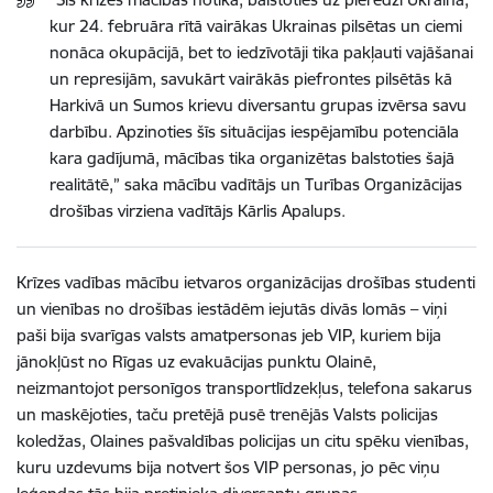
kur 24. februāra rītā vairākas Ukrainas pilsētas un ciemi
nonāca okupācijā, bet to iedzīvotāji tika pakļauti vajāšanai
un represijām, savukārt vairākās piefrontes pilsētās kā
Harkivā un Sumos krievu diversantu grupas izvērsa savu
darbību. Apzinoties šīs situācijas iespējamību potenciāla
kara gadījumā, mācības tika organizētas balstoties šajā
realitātē,” saka mācību vadītājs un Turības Organizācijas
drošības virziena vadītājs Kārlis Apalups.
Krīzes vadības mācību ietvaros organizācijas drošības studenti
un vienības no drošības iestādēm iejutās divās lomās – viņi
paši bija svarīgas valsts amatpersonas jeb VIP, kuriem bija
jānokļūst no Rīgas uz evakuācijas punktu Olainē,
neizmantojot personīgos transportlīdzekļus, telefona sakarus
un maskējoties, taču pretējā pusē trenējās Valsts policijas
koledžas, Olaines pašvaldības policijas un citu spēku vienības,
kuru uzdevums bija notvert šos VIP personas, jo pēc viņu