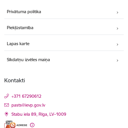
Privātuma politika
Piekļūstamība
Lapas karte
Sīkdatņu izvēles maiņa
Kontakti
+371 67290612
E-pasts:
pasts@ievp.gov.lv
Stabu iela 89, Rīga, LV–1009