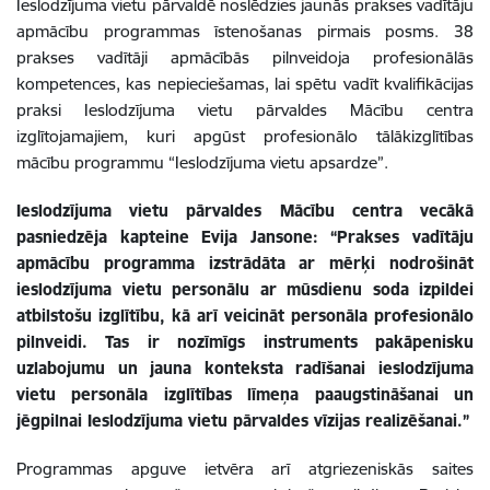
Ieslodzījuma vietu pārvaldē noslēdzies jaunās prakses vadītāju
apmācību programmas īstenošanas pirmais posms. 38
prakses vadītāji apmācībās pilnveidoja profesionālās
kompetences, kas nepieciešamas, lai spētu vadīt kvalifikācijas
praksi Ieslodzījuma vietu pārvaldes Mācību centra
izglītojamajiem, kuri apgūst profesionālo tālākizglītības
mācību programmu “Ieslodzījuma vietu apsardze”.
Ieslodzījuma vietu pārvaldes Mācību centra vecākā
pasniedzēja kapteine Evija Jansone: “Prakses vadītāju
apmācību programma izstrādāta ar mērķi nodrošināt
ieslodzījuma vietu personālu ar mūsdienu soda izpildei
atbilstošu izglītību, kā arī veicināt personāla profesionālo
pilnveidi. Tas ir nozīmīgs instruments pakāpenisku
uzlabojumu un jauna konteksta radīšanai ieslodzījuma
vietu personāla izglītības līmeņa paaugstināšanai un
jēgpilnai Ieslodzījuma vietu pārvaldes vīzijas realizēšanai.”
Programmas apguve ietvēra arī atgriezeniskās saites