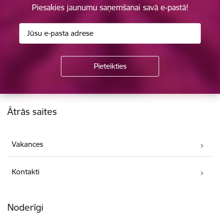
Piesakies jaunumu saņemšanai savā e-pastā!
Kājene
Ātrās saites
Vakances
Kontakti
Noderīgi