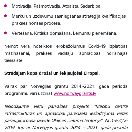
Motivācija. Pašmotivācija. Atbalsts. Sadarbība.
Mērķu un uzdevumu sasniegšanas stratēģija kvalifikācijas
prakses norises procesā.
Vērtēšana. Kritiskā domāšana. Lēmumu pieņemšana.
Ņemot vērā noteiktos ierobežojumus Covid-19 izplatības
mazināšanai, prakses vadītāju apmācības norisinājās
tiešsaistē.
Strādājam kopā drošai un iekļaujošai Eiropai.
Vairāk par Norvēģijas grantu 2014.-2021. gada perioda
programmu vari uzzināt
www.norwaygrants.lv
Ieslodzījuma vietu pārvaldes projekts "Mācību centra
infrastruktūras un apmācībai paredzēta ieslodzījuma vietas
paraugkorpusa izveide Olaines cietuma teritorijā" Nr.1-6.4/2-
2019, top ar Norvēģijas grantu 2014. – 2021. gada perioda