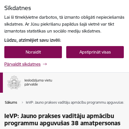
Pāriet uz lapas saturu
Sīkdatnes
Spied
lai meklētu
Enter
Lai šī tīmekļvietne darbotos, tā izmanto obligāti nepieciešamās
sīkdatnes. Ar Jūsu piekrišanu papildus šajā vietnē var tikt
izmantotas statistikas un sociālo mediju sīkdatnes.
Lūdzu, atzīmējiet savu izvēli:
Noraidīt
Apstiprināt visas
Pārvaldīt sīkdatnes
Sākums
IeVP: Jauno prakses vadītāju apmācību programmu apguvušas 3
IeVP: Jauno prakses vadītāju apmācību
programmu apguvušas 38 amatpersonas