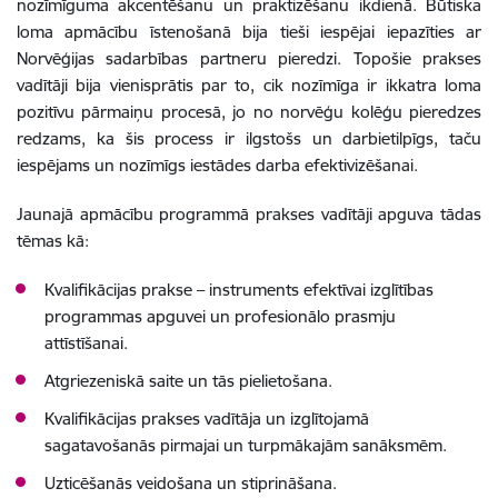
nozīmīguma akcentēšanu un praktizēšanu ikdienā. Būtiska
loma apmācību īstenošanā bija tieši iespējai iepazīties ar
Norvēģijas sadarbības partneru pieredzi. Topošie prakses
vadītāji bija vienisprātis par to, cik nozīmīga ir ikkatra loma
pozitīvu pārmaiņu procesā, jo no norvēģu kolēģu pieredzes
redzams, ka šis process ir ilgstošs un darbietilpīgs, taču
iespējams un nozīmīgs iestādes darba efektivizēšanai.
Jaunajā apmācību programmā prakses vadītāji apguva tādas
tēmas kā:
Kvalifikācijas prakse – instruments efektīvai izglītības
programmas apguvei un profesionālo prasmju
attīstīšanai.
Atgriezeniskā saite un tās pielietošana.
Kvalifikācijas prakses vadītāja un izglītojamā
sagatavošanās pirmajai un turpmākajām sanāksmēm.
Uzticēšanās veidošana un stiprināšana.