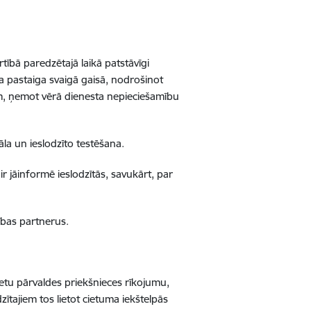
tībā paredzētajā laikā patstāvīgi
a pastaiga svaigā gaisā, nodrošinot
lim, ņemot vērā dienesta nepieciešamību
āla un ieslodzīto testēšana.
 jāinformē ieslodzītās, savukārt, par
ības partnerus.
ietu pārvaldes priekšnieces rīkojumu,
ītajiem tos lietot cietuma iekštelpās