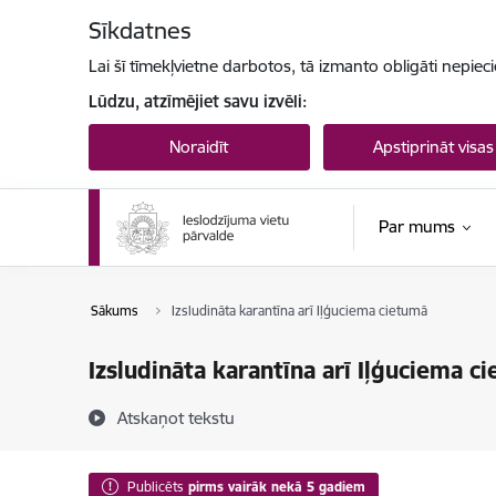
Pāriet uz lapas saturu
Sīkdatnes
Lai šī tīmekļvietne darbotos, tā izmanto obligāti nepiec
Lūdzu, atzīmējiet savu izvēli:
Noraidīt
Apstiprināt visas
Par mums
Sākums
Izsludināta karantīna arī Iļģuciema cietumā
Izsludināta karantīna arī Iļģuciema c
Atskaņot tekstu
Publicēts
pirms vairāk nekā 5 gadiem