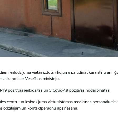
udiem ieslodzījuma vietās izdots rīkojums izsludināt karantīnu arī 
saskaņots ar Veselības ministriju.
-19 pozitīvas ieslodzītās un 5 Covid-19 pozitīvas nodarbinātās.
les centru un ieslodzījuma vietu sistēmas medicīnas personālu tiek 
 ieslodzītajām un kontaktpersonu apzināšana.