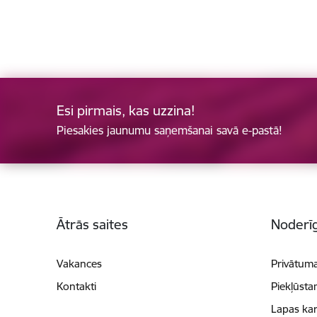
Esi pirmais, kas uzzina!
Piesakies jaunumu saņemšanai savā e-pastā!
Kājene
Ātrās saites
Noderīg
Vakances
Privātuma
Kontakti
Piekļūsta
Lapas kar