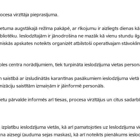
cesa virzītāja pieprasījuma.
ietuma augstākajā režīma pakāpē, ar rīkojumu ir aizliegts dienas kār
bliotēku. Ieslodzītajām ir jānodrošina ne mazāk kā vienu stundu ilg
hniskās apskates noteikts organizēt atbilstoši operatīvajam stāvok
roles centra norādījumiem, tiek turpināta ieslodzījuma vietas person
istībā ar izsludinātās karantīnas pasākumiem ieslodzījuma vietā ir
zāciju saistītām izmaiņām ir jāinformē personāls.
tu pārvalde informēs arī tiesas, procesa virzītājus un citus sadarb
izplatību ieslodzījuma vietās, kā arī pamatojoties uz Ieslodzījuma v
una aizsegi (auduma sejas maskas), kā arī noteikts pienākums ieslodz