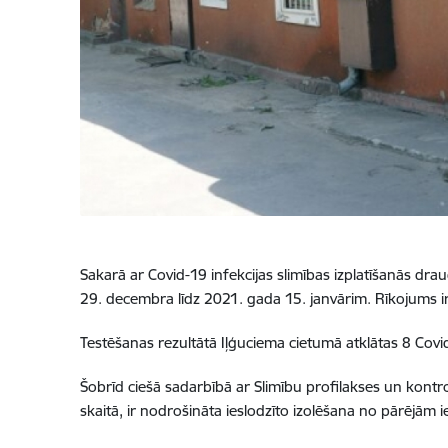
Sakarā ar Covid-19 infekcijas slimības izplatīšanās dra
29. decembra līdz 2021. gada 15. janvārim. Rīkojums ir 
Testēšanas rezultātā Iļģuciema cietumā atklātas 8 Covid
Šobrīd ciešā sadarbībā ar Slimību profilakses un kontro
skaitā, ir nodrošināta ieslodzīto izolēšana no pārējām