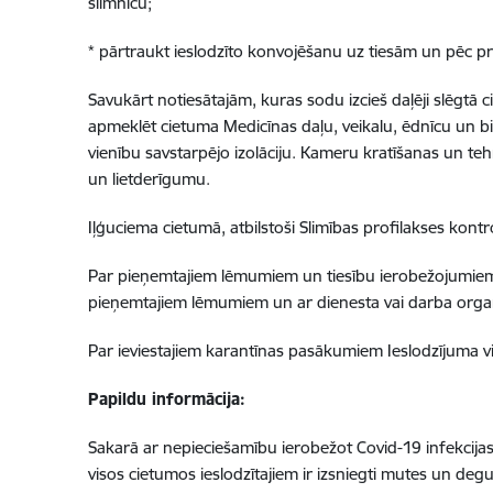
slimnīcu;
* pārtraukt ieslodzīto konvojēšanu uz tiesām un pēc pro
Savukārt notiesātajām, kuras sodu izcieš daļēji slēgtā c
apmeklēt cietuma Medicīnas daļu, veikalu, ēdnīcu un bi
vienību savstarpējo izolāciju. Kameru kratīšanas un te
un lietderīgumu.
Iļģuciema cietumā, atbilstoši Slimības profilakses kont
Par pieņemtajiem lēmumiem un tiesību ierobežojumiem sa
pieņemtajiem lēmumiem un ar dienesta vai darba organi
Par ieviestajiem karantīnas pasākumiem Ieslodzījuma vie
Papildu informācija:
Sakarā ar nepieciešamību ierobežot Covid-19 infekcijas 
visos cietumos ieslodzītajiem ir izsniegti mutes un deg