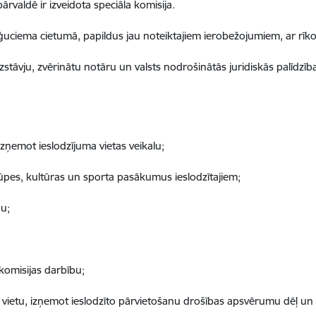
pārvaldē ir izveidota speciāla komisija.
ļģuciema cietumā, papildus jau noteiktajiem ierobežojumiem, ar rīko
zstāvju, zvērinātu notāru un valsts nodrošinātās juridiskās palīdzība
zņemot ieslodzījuma vietas veikalu;
rūpes, kultūras un sporta pasākumus ieslodzītajiem;
u;
komisijas darbību;
ma vietu, izņemot ieslodzīto pārvietošanu drošības apsvērumu dēļ un