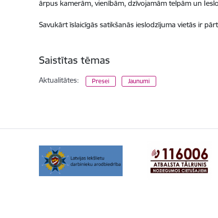
ārpus kamerām, vienībām, dzīvojamām telpām un Ieslo
Savukārt īslaicīgās satikšanās ieslodzījuma vietās ir pā
Saistītas tēmas
Aktualitātes:
Presei
Jaunumi