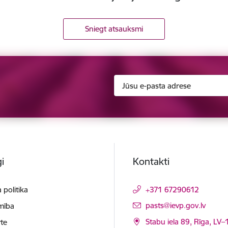
Sniegt atsauksmi
i
Kontakti
 politika
+371 67290612
E-pasts:
pasts@ievp.gov.lv
mība
Stabu iela 89, Rīga, LV
te