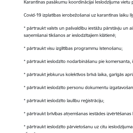
Karantīnas pasākumu koordinācijai Ieslodzījuma vietu 
Covid-19 izplatības ierobežošanai uz karantīnas laiku I
* pārtraukt valsts un pašvaldību iestāžu pārstāvju un ai
saņemšanai tikšanos ar ieslodzītajiem klātienē;
* pārtraukt visu izglītības programmu īstenošanu;
* pārtraukt ieslodzīto nodarbināšanu pie komersanta, i
* pārtraukt jebkurus kolektīvos brīvā laika, garīgās ap
* pārtraukt ieslodzīto personu dokumentu izgatavošan
* pārtraukt ieslodzīto laulību reģistrāciju;
* pārtraukt brīvības atņemšanas iestādes izvērtēšanas 
* pārtraukt ieslodzīto pārvietošanu uz citu ieslodzīju