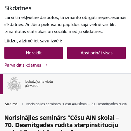
Pāriet uz lapas saturu
Sīkdatnes
Spied
lai meklētu
Enter
Lai šī tīmekļvietne darbotos, tā izmanto obligāti nepieciešamās
sīkdatnes. Ar Jūsu piekrišanu papildus šajā vietnē var tikt
izmantotas statistikas un sociālo mediju sīkdatnes.
Lūdzu, atzīmējiet savu izvēli:
Noraidīt
Apstiprināt visas
Pārvaldīt sīkdatnes
Sākums
Norisinājies seminārs "Cēsu AIN skolai – 70. Desmitgadēs rūdīta st
Norisinājies seminārs "Cēsu AIN skolai –
70. Desmitgadēs rūdīta starpinstitūciju