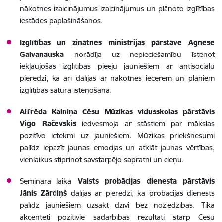
nākotnes izaicinājumus izaicinājumus un plānoto izglītības
iestādes paplašināšanos.
Izglītības un zinātnes ministrijas pārstāve Agnese
Galvanauska
norādīja uz nepieciešamību īstenot
iekļaujošas izglītības pieeju jauniešiem ar antisociālu
pieredzi, kā arī dalījās ar nākotnes iecerēm un plāniem
izglītības satura īstenošanā.
Alfrēda Kalniņa Cēsu Mūzikas vidusskolas pārstāvis
Vigo Račevskis
iedvesmoja ar stāstiem par mākslas
pozitīvo ietekmi uz jauniešiem. Mūzikas priekšnesumi
palīdz iepazīt jaunas emocijas un atklāt jaunas vērtības,
vienlaikus stiprinot savstarpējo sapratni un cieņu.
Semināra laikā
Valsts probācijas dienesta pārstāvis
Jānis Zārdiņš
dalījās ar pieredzi, kā probācijas dienests
palīdz jauniešiem uzsākt dzīvi bez noziedzības. Tika
akcentēti pozitīvie sadarbības rezultāti starp Cēsu