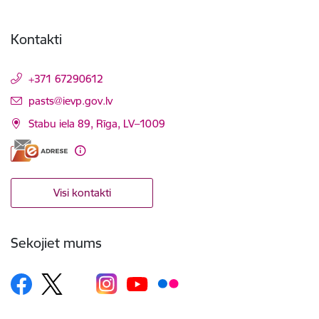
Kontakti
+371 67290612
E-pasts:
pasts@ievp.gov.lv
Stabu iela 89, Rīga, LV–1009
Visi kontakti
Sekojiet mums