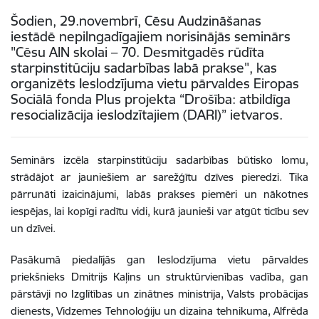
Šodien, 29.novembrī, Cēsu Audzināšanas
iestādē nepilngadīgajiem norisinājās seminārs
"Cēsu AIN skolai – 70. Desmitgadēs rūdīta
starpinstitūciju sadarbības labā prakse", kas
organizēts Ieslodzījuma vietu pārvaldes Eiropas
Sociālā fonda Plus projekta “Drošība: atbildīga
resocializācija ieslodzītajiem (DARI)” ietvaros.
Seminārs izcēla starpinstitūciju sadarbības būtisko lomu,
strādājot ar jauniešiem ar sarežģītu dzīves pieredzi. Tika
pārrunāti izaicinājumi, labās prakses piemēri un nākotnes
iespējas, lai kopīgi radītu vidi, kurā jaunieši var atgūt ticību sev
un dzīvei.
Pasākumā piedalījās gan Ieslodzījuma vietu pārvaldes
priekšnieks Dmitrijs Kaļins un struktūrvienības vadība, gan
pārstāvji no Izglītības un zinātnes ministrija, Valsts probācijas
dienests, Vidzemes Tehnoloģiju un dizaina tehnikuma, Alfrēda