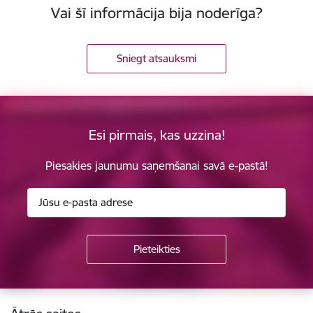
Vai šī informācija bija noderīga?
Sniegt atsauksmi
Esi pirmais, kas uzzina!
Piesakies jaunumu saņemšanai savā e-pastā!
Kājene