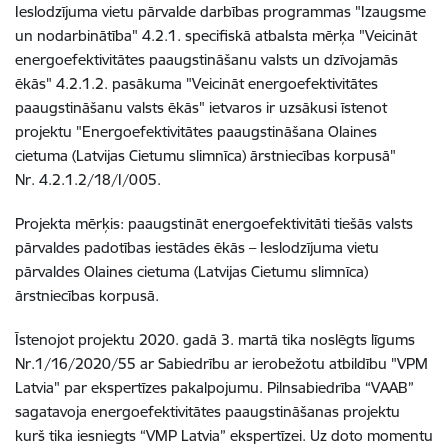
Ieslodzījuma vietu pārvalde darbības programmas "Izaugsme
un nodarbinātība" 4.2.1. specifiskā atbalsta mērķa "Veicināt
energoefektivitātes paaugstināšanu valsts un dzīvojamās
ēkās" 4.2.1.2. pasākuma "Veicināt energoefektivitātes
paaugstināšanu valsts ēkās" ietvaros ir uzsākusi īstenot
projektu "Energoefektivitātes paaugstināšana Olaines
cietuma (Latvijas Cietumu slimnīca) ārstniecības korpusā"
Nr. 4.2.1.2/18/I/005.
Projekta mērķis: paaugstināt energoefektivitāti tiešās valsts
pārvaldes padotības iestādes ēkās – Ieslodzījuma vietu
pārvaldes Olaines cietuma (Latvijas Cietumu slimnīca)
ārstniecības korpusā.
Īstenojot projektu 2020. gadā 3. martā tika noslēgts līgums
Nr.1/16/2020/55 ar Sabiedrību ar ierobežotu atbildību "VPM
Latvia" par ekspertīzes pakalpojumu. Pilnsabiedrība “VAAB”
sagatavoja energoefektivitātes paaugstināšanas projektu
kurš tika iesniegts “VMP Latvia” ekspertīzei. Uz doto momentu