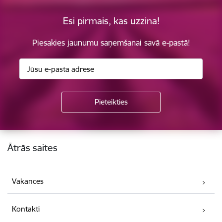
Esi pirmais, kas uzzina!
Piesakies jaunumu saņemšanai savā e-pastā!
Kājene
Ātrās saites
Vakances
Kontakti