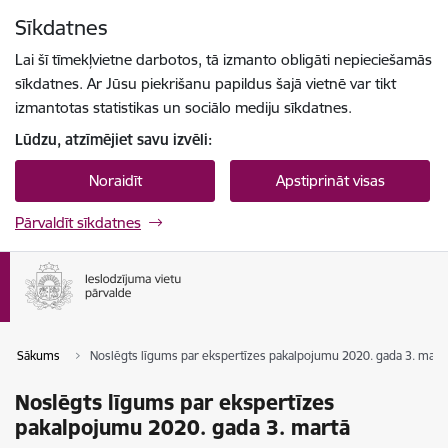
Pāriet uz lapas saturu
Sīkdatnes
Spied
lai meklētu
Enter
Lai šī tīmekļvietne darbotos, tā izmanto obligāti nepieciešamās
sīkdatnes. Ar Jūsu piekrišanu papildus šajā vietnē var tikt
izmantotas statistikas un sociālo mediju sīkdatnes.
Lūdzu, atzīmējiet savu izvēli:
Noraidīt
Apstiprināt visas
Pārvaldīt sīkdatnes
Sākums
Noslēgts līgums par ekspertīzes pakalpojumu 2020. gada 3. mart
Noslēgts līgums par ekspertīzes
pakalpojumu 2020. gada 3. martā