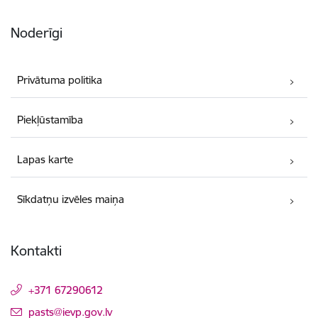
Noderīgi
Privātuma politika
Piekļūstamība
Lapas karte
Sīkdatņu izvēles maiņa
Kontakti
+371 67290612
E-pasts:
pasts@ievp.gov.lv